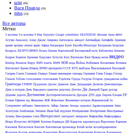
ызи
(66)
Вася Правда
(59)
mtss
(54)
Все авторы
Метки
авто
5 колонна
5-я колонна
9 Мая
Enjoykin
Google
schreibikus
SILENZIUM
Абхазия
Авиа
Агутин
Аква-шоу
Алекс Джонс
Америка
Англосаксы
анекдот
Антимайдан
Антифейк
Армения
армия
архивы
атеизм
аудио
Афера
Багдасарян
Балет
Бассейн Металлург
Бастрыкин
Безруков
Беларусь
БЕЛРУСИНФО
Белых
Бензин
Березовский
Бессмертный полк
Библиотека
Биткоин
видео
будущее
Бодров
Борисов
Брежнев
Бутусов
Буш
Васильева
Вася Правда
весна
ВОВ
Война
Визбор
Вилисов
Вирус
ВИЧ
власть
ВМФ
вода
Войтенков
Воспитание
Вотинов
выборы
Высказывания
Впечатляет
Время Вперед
ВРИО президента СССР
ВТО
Высоцкий
Гагарин
Газета
Газманов
Генерал
Генная инженерия
геноцид
Германия
Гимн
Гитара
Гитлер
Глазьев
Гоблин
голосование
голосования
Горбачев
Города
Госдума
Гочаров
гражданская война
Грантоеды
Грудинин
ГРИПП
Даллес
Данилов
Дань
Деградация
Делягин
Демотиваторы
Дм
День в истории
День Народного единства
депутаты
Детство
Дмитрий Таран
доллар
Достижения
ЕР
Доренко
дороги
Достопремечательности
Дроздов
ДТП
дудь
Европа
Ельцин
Есенин
Ефимов
жд
Женщины
ЖЖ
Животные
Жизненные истории
Жириновский
За
забавно
Суверенитет
Зависимость
Зайцы
Законы
Звезды
здоровье
Здравоохранение
Зима
Золотухин
Зомбоящик
Зюганов
Иван-Чай
игрушки
Изображения
Изобретения
Иностранные
Интересное
интернет
Агенты
Иностранные счета
интерсное
Инфовойна
Инфографика
история
карикатуры
Картинки
Искра
Исскуство
Калетин
Камикдзе ДИ
Караулов
Карякин
Катасонов
Касьянов
Киселев
Киселевская пропаганда
Китай
колея
коллаборационизм
Колония
Конституция
Колчак
компьютер
Консалтинг
Конститция
Копысов
Кормовище