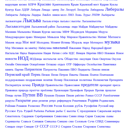
Красиво
Крым
коррупция
космос
КПРФ
Криптовалюта
Крымский мост
Кудрин
Куклы
Либералы
Кунгур
Кын
ЛДПР
Лебедев
Левада - центр
Лес
Лесоруб
Лесорубы
Либедрилы
Либерасты
Либерлы
Лидеры
ЛикБез
лимон молл
ЛМЗ
Ложь
Лурье
ЛЧПФ
Лыберасты
Лысьва
лысвасегодня
Лысьва вчера
лысьва с высоты
Лысьвасвысоты
Лысьвасегодня
Лысьвенский район
Лысьвенцы
люди
Майдан
Майданутые
Майдауны
Медведев
Малинин
Малышева
Мамаев Курган
массоны
МВФ
Медицина
Медуза
Митинги
Международное право
Мемориал
Меньшов
Мир
Мировое Правительство
Митинг
музыка
Мое
моё
Мораль
Михеев
мода
Молодежь
Момент Истины
море
Мотокросс
навальный
Мэр
Мясников
на заметку
Набиулина
Наказание
Народ
Народный фронт
Настальгия
Наука
Нациоализм
Нация
Начни с себя
НДС
Немцов
Неретин
НКО
Новиков
Новое
НОД
новости
Общество
НОДовцы
ностальгия
ночь
оккупция
Окно Овертона
Окулов
Онлайн
Оппозиция
Оскорбление
Осташко
отдых
ОТР
Оффшоры
Охлобыстин
Памятники
Патриотизм
Патриоты
память
Партии
Пашинян
ПВО
Педерасты
Пенсии
пенсия
Пермский край
Пермь
Песков
Песни
Петров
Пикеты
Пикник
Платон
Платошкин
поддерживаю
политика
поздравления
позитив
Познер
Поклонская
Полномочия Президента
Правда
предатели
Посткриптум
почему
Правительство
Православие
президент
пресса
притчи
Прививки
природа
проблемы
Провокации
Прокофьев
Прорыв
Против
прошлое
Путин ВВ
Птицы
путин
Пушкин
Пушков
Пякин
рабство
Развал СССР
Разоблачение
Раскрытие
Родина
разруха
реки
религия
ретро
референдум
Решетников
Родина-мать
Россия
рубль
Ройзман
Романов
Роскосмос
Россия Колония
Русофобия
Русский мир
Русское
С праздником
Русь
Руцкой
Рыбалка
Рыбкин
рыбы
С высоты
Сакральная жертва
Севастополь
Сердюков
Серебренников
Символика
Синяя птица
Сирия
Скакуны
сканы
сми
Скриншоты
Славься
Слепаков
Смекалка
Смешно
Соловьев
Сочи
СПИД
Спиненнеры
СССР
Сталин
Стариков
Спицын
спорт
Спящие
СР
СССР-2
Стадион
Статистика