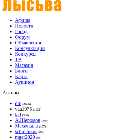
Афиша
Новости
Город
Форум
Объявления
Консультации
Конкурсы
ТВ
Магазин
Блоги
Карта
Аукцион
Авторы
dm
(3656)
vaa1975
(1029)
lad
(906)
А.Шеромов
(294)
Махачкала
(107)
schreibikus
(88)
mger2020
(88)