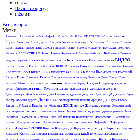
ызи
(66)
Вася Правда
(59)
mtss
(54)
Все авторы
Метки
авто
5 колонна
5-я колонна
9 Мая
Enjoykin
Google
schreibikus
SILENZIUM
Абхазия
Авиа
Агутин
Аква-шоу
Алекс Джонс
Америка
Англосаксы
анекдот
Антимайдан
Антифейк
Армения
армия
архивы
атеизм
аудио
Афера
Багдасарян
Балет
Бассейн Металлург
Бастрыкин
Безруков
Беларусь
БЕЛРУСИНФО
Белых
Бензин
Березовский
Бессмертный полк
Библиотека
Биткоин
видео
будущее
Бодров
Борисов
Брежнев
Бутусов
Буш
Васильева
Вася Правда
весна
ВОВ
Война
Визбор
Вилисов
Вирус
ВИЧ
власть
ВМФ
вода
Войтенков
Воспитание
Вотинов
выборы
Высказывания
Впечатляет
Время Вперед
ВРИО президента СССР
ВТО
Высоцкий
Гагарин
Газета
Газманов
Генерал
Генная инженерия
геноцид
Германия
Гимн
Гитара
Гитлер
Глазьев
Гоблин
голосование
голосования
Горбачев
Города
Госдума
Гочаров
гражданская
Грантоеды
Грудинин
война
ГРИПП
Даллес
Данилов
Дань
Деградация
Делягин
Дм
Демотиваторы
День в истории
День Народного единства
депутаты
Детство
Дмитрий Таран
Достижения
доллар
Доренко
дороги
Достопремечательности
Дроздов
ДТП
дудь
Европа
ЕР
Ельцин
Есенин
Ефимов
жд
Женщины
ЖЖ
Животные
Жизненные истории
Жириновский
забавно
За Суверенитет
Зависимость
Зайцы
Законы
Звезды
здоровье
Здравоохранение
Зима
Золотухин
Зомбоящик
Зюганов
Иван-Чай
игрушки
Изображения
Изобретения
Иностранные
Интересное
интернет
Агенты
Иностранные счета
интерсное
Инфовойна
Инфографика
история
карикатуры
Картинки
Искра
Исскуство
Калетин
Камикдзе ДИ
Караулов
Карякин
Катасонов
Касьянов
Киселев
Киселевская пропаганда
Китай
колея
коллаборационизм
Колония
Конституция
Колчак
компьютер
Консалтинг
Конститция
Копысов
Кормовище