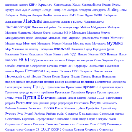
Красиво
Крым
коррупция
космос
КПРФ
Криптовалюта
Крымский мост
Кудрин
Куклы
Либералы
Кунгур
Кын
ЛДПР
Лебедев
Левада - центр
Лес
Лесоруб
Лесорубы
Либедрилы
Либерасты
Либерлы
Лидеры
ЛикБез
лимон молл
ЛМЗ
Ложь
Лурье
ЛЧПФ
Лыберасты
Лысьва
лысвасегодня
Лысьва вчера
лысьва с высоты
Лысьвасвысоты
Лысьвасегодня
Лысьвенский район
Лысьвенцы
люди
Майдан
Майданутые
Майдауны
Медведев
Малинин
Малышева
Мамаев Курган
массоны
МВФ
Медицина
Медуза
Митинги
Международное право
Мемориал
Меньшов
Мир
Мировое Правительство
Митинг
музыка
Мое
моё
Мораль
Михеев
мода
Молодежь
Момент Истины
море
Мотокросс
навальный
Мэр
Мясников
на заметку
Набиулина
Наказание
Народ
Народный фронт
Настальгия
Наука
Нациоализм
Нация
Начни с себя
НДС
Немцов
Неретин
НКО
Новиков
Новое
НОД
новости
Общество
НОДовцы
ностальгия
ночь
оккупция
Окно Овертона
Окулов
Онлайн
Оппозиция
Оскорбление
Осташко
отдых
ОТР
Оффшоры
Охлобыстин
Памятники
Патриотизм
Патриоты
память
Партии
Пашинян
ПВО
Педерасты
Пенсии
пенсия
Пермский край
Пермь
Песков
Песни
Петров
Пикеты
Пикник
Платон
Платошкин
поддерживаю
политика
поздравления
позитив
Познер
Поклонская
Полномочия Президента
Правда
предатели
Посткриптум
почему
Правительство
Православие
президент
пресса
притчи
Прививки
природа
проблемы
Провокации
Прокофьев
Прорыв
Против
прошлое
Путин ВВ
Птицы
путин
Пушкин
Пушков
Пякин
рабство
Развал СССР
Разоблачение
Раскрытие
Родина
разруха
реки
религия
ретро
референдум
Решетников
Родина-мать
Россия
рубль
Ройзман
Романов
Роскосмос
Россия Колония
Русофобия
Русский мир
Русское
С праздником
Русь
Руцкой
Рыбалка
Рыбкин
рыбы
С высоты
Сакральная жертва
Севастополь
Сердюков
Серебренников
Символика
Синяя птица
Сирия
Скакуны
сканы
сми
Скриншоты
Славься
Слепаков
Смекалка
Смешно
Соловьев
Сочи
СПИД
Спиненнеры
СССР
Сталин
Стариков
Спицын
спорт
Спящие
СР
СССР-2
Стадион
Статистика