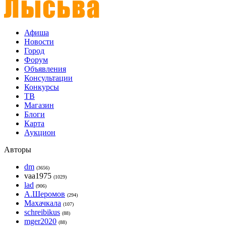
Афиша
Новости
Город
Форум
Объявления
Консультации
Конкурсы
ТВ
Магазин
Блоги
Карта
Аукцион
Авторы
dm
(3656)
vaa1975
(1029)
lad
(906)
А.Шеромов
(294)
Махачкала
(107)
schreibikus
(88)
mger2020
(88)