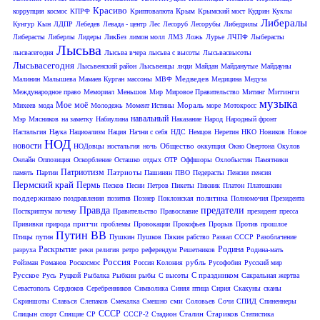
Красиво
Крым
коррупция
космос
КПРФ
Криптовалюта
Крымский мост
Кудрин
Куклы
Либералы
Кунгур
Кын
ЛДПР
Лебедев
Левада - центр
Лес
Лесоруб
Лесорубы
Либедрилы
Либерасты
Либерлы
Лидеры
ЛикБез
лимон молл
ЛМЗ
Ложь
Лурье
ЛЧПФ
Лыберасты
Лысьва
лысвасегодня
Лысьва вчера
лысьва с высоты
Лысьвасвысоты
Лысьвасегодня
Лысьвенский район
Лысьвенцы
люди
Майдан
Майданутые
Майдауны
Медведев
Малинин
Малышева
Мамаев Курган
массоны
МВФ
Медицина
Медуза
Митинги
Международное право
Мемориал
Меньшов
Мир
Мировое Правительство
Митинг
музыка
Мое
моё
Мораль
Михеев
мода
Молодежь
Момент Истины
море
Мотокросс
навальный
Мэр
Мясников
на заметку
Набиулина
Наказание
Народ
Народный фронт
Настальгия
Наука
Нациоализм
Нация
Начни с себя
НДС
Немцов
Неретин
НКО
Новиков
Новое
НОД
новости
Общество
НОДовцы
ностальгия
ночь
оккупция
Окно Овертона
Окулов
Онлайн
Оппозиция
Оскорбление
Осташко
отдых
ОТР
Оффшоры
Охлобыстин
Памятники
Патриотизм
Патриоты
память
Партии
Пашинян
ПВО
Педерасты
Пенсии
пенсия
Пермский край
Пермь
Песков
Песни
Петров
Пикеты
Пикник
Платон
Платошкин
поддерживаю
политика
поздравления
позитив
Познер
Поклонская
Полномочия Президента
Правда
предатели
Посткриптум
почему
Правительство
Православие
президент
пресса
притчи
Прививки
природа
проблемы
Провокации
Прокофьев
Прорыв
Против
прошлое
Путин ВВ
Птицы
путин
Пушкин
Пушков
Пякин
рабство
Развал СССР
Разоблачение
Раскрытие
Родина
разруха
реки
религия
ретро
референдум
Решетников
Родина-мать
Россия
рубль
Ройзман
Романов
Роскосмос
Россия Колония
Русофобия
Русский мир
Русское
С праздником
Русь
Руцкой
Рыбалка
Рыбкин
рыбы
С высоты
Сакральная жертва
Севастополь
Сердюков
Серебренников
Символика
Синяя птица
Сирия
Скакуны
сканы
сми
Скриншоты
Славься
Слепаков
Смекалка
Смешно
Соловьев
Сочи
СПИД
Спиненнеры
СССР
Сталин
Стариков
Спицын
спорт
Спящие
СР
СССР-2
Стадион
Статистика