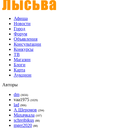
Афиша
Новости
Город
Форум
Объявления
Консультации
Конкурсы
ТВ
Магазин
Блоги
Карта
Аукцион
Авторы
dm
(3656)
vaa1975
(1029)
lad
(906)
А.Шеромов
(294)
Махачкала
(107)
schreibikus
(88)
mger2020
(88)