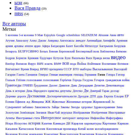
ызи
(66)
Вася Правда
(59)
mtss
(54)
Все авторы
Метки
авто
5 колонна
5-я колонна
9 Мая
Enjoykin
Google
schreibikus
SILENZIUM
Абхазия
Авиа
Агутин
Аква-шоу
Алекс Джонс
Америка
Англосаксы
анекдот
Антимайдан
Антифейк
Армения
армия
архивы
атеизм
аудио
Афера
Багдасарян
Балет
Бассейн Металлург
Бастрыкин
Безруков
Беларусь
БЕЛРУСИНФО
Белых
Бензин
Березовский
Бессмертный полк
Библиотека
Биткоин
видео
будущее
Бодров
Борисов
Брежнев
Бутусов
Буш
Васильева
Вася Правда
весна
ВОВ
Война
Визбор
Вилисов
Вирус
ВИЧ
власть
ВМФ
вода
Войтенков
Воспитание
Вотинов
выборы
Высказывания
Впечатляет
Время Вперед
ВРИО президента СССР
ВТО
Высоцкий
Гагарин
Газета
Газманов
Генерал
Генная инженерия
геноцид
Германия
Гимн
Гитара
Гитлер
Глазьев
Гоблин
голосование
голосования
Горбачев
Города
Госдума
Гочаров
гражданская война
Грантоеды
Грудинин
ГРИПП
Даллес
Данилов
Дань
Деградация
Делягин
Демотиваторы
Дм
День в истории
День Народного единства
депутаты
Детство
Дмитрий Таран
доллар
Достижения
ЕР
Доренко
дороги
Достопремечательности
Дроздов
ДТП
дудь
Европа
Ельцин
Есенин
Ефимов
жд
Женщины
ЖЖ
Животные
Жизненные истории
Жириновский
За
забавно
Суверенитет
Зависимость
Зайцы
Законы
Звезды
здоровье
Здравоохранение
Зима
Золотухин
Зомбоящик
Зюганов
Иван-Чай
игрушки
Изображения
Изобретения
Иностранные
Интересное
интернет
Агенты
Иностранные счета
интерсное
Инфовойна
Инфографика
история
карикатуры
Картинки
Искра
Исскуство
Калетин
Камикдзе ДИ
Караулов
Карякин
Катасонов
Касьянов
Киселев
Киселевская пропаганда
Китай
колея
коллаборационизм
Колония
Конституция
Колчак
компьютер
Консалтинг
Конститция
Копысов
Кормовище