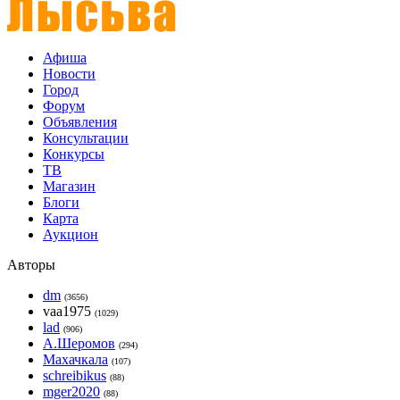
Афиша
Новости
Город
Форум
Объявления
Консультации
Конкурсы
ТВ
Магазин
Блоги
Карта
Аукцион
Авторы
dm
(3656)
vaa1975
(1029)
lad
(906)
А.Шеромов
(294)
Махачкала
(107)
schreibikus
(88)
mger2020
(88)