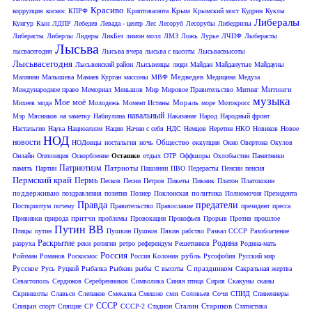
Красиво
Крым
коррупция
космос
КПРФ
Криптовалюта
Крымский мост
Кудрин
Куклы
Либералы
Кунгур
Кын
ЛДПР
Лебедев
Левада - центр
Лес
Лесоруб
Лесорубы
Либедрилы
Либерасты
Либерлы
Лидеры
ЛикБез
лимон молл
ЛМЗ
Ложь
Лурье
ЛЧПФ
Лыберасты
Лысьва
лысвасегодня
Лысьва вчера
лысьва с высоты
Лысьвасвысоты
Лысьвасегодня
Лысьвенский район
Лысьвенцы
люди
Майдан
Майданутые
Майдауны
Медведев
Малинин
Малышева
Мамаев Курган
массоны
МВФ
Медицина
Медуза
Митинги
Международное право
Мемориал
Меньшов
Мир
Мировое Правительство
Митинг
музыка
Мое
моё
Мораль
Михеев
мода
Молодежь
Момент Истины
море
Мотокросс
навальный
Мэр
Мясников
на заметку
Набиулина
Наказание
Народ
Народный фронт
Настальгия
Наука
Нациоализм
Нация
Начни с себя
НДС
Немцов
Неретин
НКО
Новиков
Новое
НОД
новости
Общество
НОДовцы
ностальгия
ночь
оккупция
Окно Овертона
Окулов
Онлайн
Оппозиция
Оскорбление
Осташко
отдых
ОТР
Оффшоры
Охлобыстин
Памятники
Патриотизм
Патриоты
память
Партии
Пашинян
ПВО
Педерасты
Пенсии
пенсия
Пермский край
Пермь
Песков
Песни
Петров
Пикеты
Пикник
Платон
Платошкин
поддерживаю
политика
поздравления
позитив
Познер
Поклонская
Полномочия Президента
Правда
предатели
Посткриптум
почему
Правительство
Православие
президент
пресса
притчи
Прививки
природа
проблемы
Провокации
Прокофьев
Прорыв
Против
прошлое
Путин ВВ
Птицы
путин
Пушкин
Пушков
Пякин
рабство
Развал СССР
Разоблачение
Раскрытие
Родина
разруха
реки
религия
ретро
референдум
Решетников
Родина-мать
Россия
рубль
Ройзман
Романов
Роскосмос
Россия Колония
Русофобия
Русский мир
Русское
С праздником
Русь
Руцкой
Рыбалка
Рыбкин
рыбы
С высоты
Сакральная жертва
Севастополь
Сердюков
Серебренников
Символика
Синяя птица
Сирия
Скакуны
сканы
сми
Скриншоты
Славься
Слепаков
Смекалка
Смешно
Соловьев
Сочи
СПИД
Спиненнеры
СССР
Сталин
Стариков
Спицын
спорт
Спящие
СР
СССР-2
Стадион
Статистика