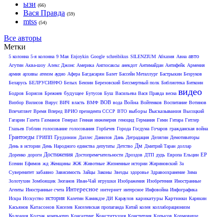
ызи
(66)
Вася Правда
(59)
mtss
(54)
Все авторы
Метки
авто
5 колонна
5-я колонна
9 Мая
Enjoykin
Google
schreibikus
SILENZIUM
Абхазия
Авиа
Агутин
Аква-шоу
Алекс Джонс
Америка
Англосаксы
анекдот
Антимайдан
Антифейк
Армения
армия
архивы
атеизм
аудио
Афера
Багдасарян
Балет
Бассейн Металлург
Бастрыкин
Безруков
Беларусь
БЕЛРУСИНФО
Белых
Бензин
Березовский
Бессмертный полк
Библиотека
Биткоин
видео
будущее
Бодров
Борисов
Брежнев
Бутусов
Буш
Васильева
Вася Правда
весна
ВОВ
Война
Визбор
Вилисов
Вирус
ВИЧ
власть
ВМФ
вода
Войтенков
Воспитание
Вотинов
выборы
Высказывания
Впечатляет
Время Вперед
ВРИО президента СССР
ВТО
Высоцкий
Гагарин
Газета
Газманов
Генерал
Генная инженерия
геноцид
Германия
Гимн
Гитара
Гитлер
Глазьев
Гоблин
голосование
голосования
Горбачев
Города
Госдума
Гочаров
гражданская война
Грантоеды
Грудинин
ГРИПП
Даллес
Данилов
Дань
Деградация
Делягин
Демотиваторы
Дм
День в истории
День Народного единства
депутаты
Детство
Дмитрий Таран
доллар
Достижения
ЕР
Доренко
дороги
Достопремечательности
Дроздов
ДТП
дудь
Европа
Ельцин
Есенин
Ефимов
жд
Женщины
ЖЖ
Животные
Жизненные истории
Жириновский
За
забавно
Суверенитет
Зависимость
Зайцы
Законы
Звезды
здоровье
Здравоохранение
Зима
Золотухин
Зомбоящик
Зюганов
Иван-Чай
игрушки
Изображения
Изобретения
Иностранные
Интересное
интернет
Агенты
Иностранные счета
интерсное
Инфовойна
Инфографика
история
карикатуры
Картинки
Искра
Исскуство
Калетин
Камикдзе ДИ
Караулов
Карякин
Катасонов
Касьянов
Киселев
Киселевская пропаганда
Китай
колея
коллаборационизм
Колония
Конституция
Колчак
компьютер
Консалтинг
Конститция
Копысов
Кормовище