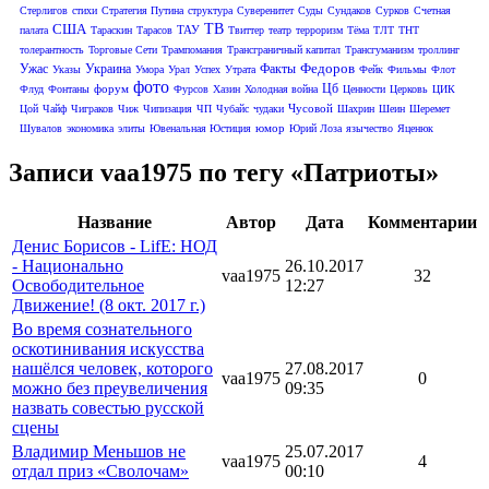
Стерлигов
стихи
Стратегия Путина
структура
Суверенитет
Суды
Сундаков
Сурков
Счетная
США
ТВ
ТАУ
палата
Тараскин
Тарасов
Твиттер
театр
терроризм
Тёма
ТЛТ
ТНТ
толерантность
Торговые Сети
Трампомания
Трансграничный капитал
Трансгуманизм
троллинг
Федоров
Ужас
Украина
Факты
Указы
Умора
Урал
Успех
Утрата
Фейк
Фильмы
Флот
фото
Цб
форум
Флуд
Фонтаны
Фурсов
Хазин
Холодная война
Ценности
Церковь
ЦИК
Чусовой
Цой
Чайф
Чиграков
Чиж
Чипизация
ЧП
Чубайс
чудаки
Шахрин
Шеин
Шеремет
юмор
Шувалов
экономика
элиты
Ювенальная Юстиция
Юрий Лоза
язычество
Яценюк
Записи vaa1975 по тегу «Патриоты»
Название
Автор
Дата
Комментарии
Денис Борисов - LifE: НОД
- Национально
26.10.2017
vaa1975
32
Освободительное
12:27
Движение! (8 окт. 2017 г.)
Во время сознательного
оскотинивания искусства
нашёлся человек, которого
27.08.2017
vaa1975
0
можно без преувеличения
09:35
назвать совестью русской
сцены
Владимир Меньшов не
25.07.2017
vaa1975
4
отдал приз «Сволочам»
00:10