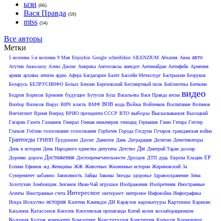
ызи
(66)
Вася Правда
(59)
mtss
(54)
Все авторы
Метки
авто
5 колонна
5-я колонна
9 Мая
Enjoykin
Google
schreibikus
SILENZIUM
Абхазия
Авиа
Агутин
Аква-шоу
Алекс Джонс
Америка
Англосаксы
анекдот
Антимайдан
Антифейк
Армения
армия
архивы
атеизм
аудио
Афера
Багдасарян
Балет
Бассейн Металлург
Бастрыкин
Безруков
Беларусь
БЕЛРУСИНФО
Белых
Бензин
Березовский
Бессмертный полк
Библиотека
Биткоин
видео
будущее
Бодров
Борисов
Брежнев
Бутусов
Буш
Васильева
Вася Правда
весна
ВОВ
Война
Визбор
Вилисов
Вирус
ВИЧ
власть
ВМФ
вода
Войтенков
Воспитание
Вотинов
выборы
Высказывания
Впечатляет
Время Вперед
ВРИО президента СССР
ВТО
Высоцкий
Гагарин
Газета
Газманов
Генерал
Генная инженерия
геноцид
Германия
Гимн
Гитара
Гитлер
Глазьев
Гоблин
голосование
голосования
Горбачев
Города
Госдума
Гочаров
гражданская война
Грантоеды
Грудинин
ГРИПП
Даллес
Данилов
Дань
Деградация
Делягин
Демотиваторы
Дм
День в истории
День Народного единства
депутаты
Детство
Дмитрий Таран
доллар
Достижения
ЕР
Доренко
дороги
Достопремечательности
Дроздов
ДТП
дудь
Европа
Ельцин
Есенин
Ефимов
жд
Женщины
ЖЖ
Животные
Жизненные истории
Жириновский
За
забавно
Суверенитет
Зависимость
Зайцы
Законы
Звезды
здоровье
Здравоохранение
Зима
Золотухин
Зомбоящик
Зюганов
Иван-Чай
игрушки
Изображения
Изобретения
Иностранные
Интересное
интернет
Агенты
Иностранные счета
интерсное
Инфовойна
Инфографика
история
карикатуры
Картинки
Искра
Исскуство
Калетин
Камикдзе ДИ
Караулов
Карякин
Катасонов
Касьянов
Киселев
Киселевская пропаганда
Китай
колея
коллаборационизм
Колония
Конституция
Колчак
компьютер
Консалтинг
Конститция
Копысов
Кормовище