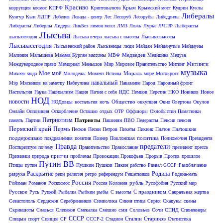
Красиво
Крым
коррупция
космос
КПРФ
Криптовалюта
Крымский мост
Кудрин
Куклы
Либералы
Кунгур
Кын
ЛДПР
Лебедев
Левада - центр
Лес
Лесоруб
Лесорубы
Либедрилы
Либерасты
Либерлы
Лидеры
ЛикБез
лимон молл
ЛМЗ
Ложь
Лурье
ЛЧПФ
Лыберасты
Лысьва
лысвасегодня
Лысьва вчера
лысьва с высоты
Лысьвасвысоты
Лысьвасегодня
Лысьвенский район
Лысьвенцы
люди
Майдан
Майданутые
Майдауны
Медведев
Малинин
Малышева
Мамаев Курган
массоны
МВФ
Медицина
Медуза
Митинги
Международное право
Мемориал
Меньшов
Мир
Мировое Правительство
Митинг
музыка
Мое
моё
Мораль
Михеев
мода
Молодежь
Момент Истины
море
Мотокросс
навальный
Мэр
Мясников
на заметку
Набиулина
Наказание
Народ
Народный фронт
Настальгия
Наука
Нациоализм
Нация
Начни с себя
НДС
Немцов
Неретин
НКО
Новиков
Новое
НОД
новости
Общество
НОДовцы
ностальгия
ночь
оккупция
Окно Овертона
Окулов
Онлайн
Оппозиция
Оскорбление
Осташко
отдых
ОТР
Оффшоры
Охлобыстин
Памятники
Патриотизм
Патриоты
память
Партии
Пашинян
ПВО
Педерасты
Пенсии
пенсия
Пермский край
Пермь
Песков
Песни
Петров
Пикеты
Пикник
Платон
Платошкин
поддерживаю
политика
поздравления
позитив
Познер
Поклонская
Полномочия Президента
Правда
предатели
Посткриптум
почему
Правительство
Православие
президент
пресса
притчи
Прививки
природа
проблемы
Провокации
Прокофьев
Прорыв
Против
прошлое
Путин ВВ
Птицы
путин
Пушкин
Пушков
Пякин
рабство
Развал СССР
Разоблачение
Раскрытие
Родина
разруха
реки
религия
ретро
референдум
Решетников
Родина-мать
Россия
рубль
Ройзман
Романов
Роскосмос
Россия Колония
Русофобия
Русский мир
Русское
С праздником
Русь
Руцкой
Рыбалка
Рыбкин
рыбы
С высоты
Сакральная жертва
Севастополь
Сердюков
Серебренников
Символика
Синяя птица
Сирия
Скакуны
сканы
сми
Скриншоты
Славься
Слепаков
Смекалка
Смешно
Соловьев
Сочи
СПИД
Спиненнеры
СССР
Сталин
Стариков
Спицын
спорт
Спящие
СР
СССР-2
Стадион
Статистика