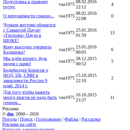
Подготовка к правому
08.02.2016
vaa1975
4
путчу.
22:12
08.02.2016
О нерушимости границ...
vaa1975
0
22:08
Чуркин жестоко обошелся
с Самантой Пауэр!
25.01.2016
vaa1975
13
«Госпожа» Пауэр в
01:59
ШОКЕ!
Кому выгодно очернить
23.01.2016
vaa1975
6
Кадырова?
00:05
Мы идём вперёд, будь
28.12.2015
vaa1975
5
рядом с нами!
00:52
Бодибилдер Борисов о
НОД, ЦБ, СМИ и
15.10.2015
vaa1975
2
зависимости России 9
22:10
нояб. 2014 г.
Для того чтобы нажить
10.10.2015
много врагов не надо быть
vaa1975
11
23:37
гением...
Реклама
©
dm
, 2000—2026
Погода
|
Поиск
|
Голосование
|
Файлы
|
Рассылки
Реклама на сайте
Написать администратору