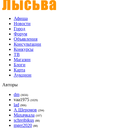
Афиша
Новости
Город
Форум
Объявления
Консультации
Конкурсы
ТВ
Магазин
Блоги
Карта
Аукцион
Авторы
dm
(3656)
vaa1975
(1029)
lad
(906)
А.Шеромов
(294)
Махачкала
(107)
schreibikus
(88)
mger2020
(88)