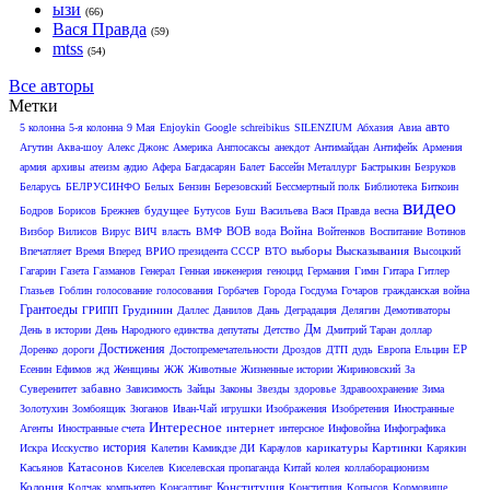
ызи
(66)
Вася Правда
(59)
mtss
(54)
Все авторы
Метки
авто
5 колонна
5-я колонна
9 Мая
Enjoykin
Google
schreibikus
SILENZIUM
Абхазия
Авиа
Агутин
Аква-шоу
Алекс Джонс
Америка
Англосаксы
анекдот
Антимайдан
Антифейк
Армения
армия
архивы
атеизм
аудио
Афера
Багдасарян
Балет
Бассейн Металлург
Бастрыкин
Безруков
Беларусь
БЕЛРУСИНФО
Белых
Бензин
Березовский
Бессмертный полк
Библиотека
Биткоин
видео
будущее
Бодров
Борисов
Брежнев
Бутусов
Буш
Васильева
Вася Правда
весна
ВОВ
Война
Визбор
Вилисов
Вирус
ВИЧ
власть
ВМФ
вода
Войтенков
Воспитание
Вотинов
выборы
Высказывания
Впечатляет
Время Вперед
ВРИО президента СССР
ВТО
Высоцкий
Гагарин
Газета
Газманов
Генерал
Генная инженерия
геноцид
Германия
Гимн
Гитара
Гитлер
Глазьев
Гоблин
голосование
голосования
Горбачев
Города
Госдума
Гочаров
гражданская война
Грантоеды
Грудинин
ГРИПП
Даллес
Данилов
Дань
Деградация
Делягин
Демотиваторы
Дм
День в истории
День Народного единства
депутаты
Детство
Дмитрий Таран
доллар
Достижения
ЕР
Доренко
дороги
Достопремечательности
Дроздов
ДТП
дудь
Европа
Ельцин
Есенин
Ефимов
жд
Женщины
ЖЖ
Животные
Жизненные истории
Жириновский
За
забавно
Суверенитет
Зависимость
Зайцы
Законы
Звезды
здоровье
Здравоохранение
Зима
Золотухин
Зомбоящик
Зюганов
Иван-Чай
игрушки
Изображения
Изобретения
Иностранные
Интересное
интернет
Агенты
Иностранные счета
интерсное
Инфовойна
Инфографика
история
карикатуры
Картинки
Искра
Исскуство
Калетин
Камикдзе ДИ
Караулов
Карякин
Катасонов
Касьянов
Киселев
Киселевская пропаганда
Китай
колея
коллаборационизм
Колония
Конституция
Колчак
компьютер
Консалтинг
Конститция
Копысов
Кормовище