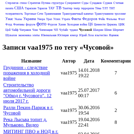
Стерлигов
стихи
Стратегия Путина
структура
Суверенитет
Суды
Сундаков
Сурков
Счетная
США
ТВ
ТАУ
палата
Тараскин
Тарасов
Твиттер
театр
терроризм
Тёма
ТЛТ
ТНТ
толерантность
Торговые Сети
Трампомания
Трансграничный капитал
Трансгуманизм
троллинг
Федоров
Ужас
Украина
Факты
Указы
Умора
Урал
Успех
Утрата
Фейк
Фильмы
Флот
фото
Цб
форум
Флуд
Фонтаны
Фурсов
Хазин
Холодная война
Ценности
Церковь
ЦИК
Чусовой
Цой
Чайф
Чиграков
Чиж
Чипизация
ЧП
Чубайс
чудаки
Шахрин
Шеин
Шеремет
юмор
Шувалов
экономика
элиты
Ювенальная Юстиция
Юрий Лоза
язычество
Яценюк
Записи vaa1975 по тегу «Чусовой»
Название
Автор
Дата
Комментарии
Грудинин - следствие
14.01.2018
поражения в холодной
vaa1975
7
19:22
войне
Строительство
автомобильной дороги
25.07.2017
vaa1975
6
"Обход г. Чусового". 12
00:17
июля 2017 г.
Ралли Пекин-Париж в г.
30.06.2016
vaa1975
2
Чусовой
19:54
Река Лысьва топит д.
19.04.2016
vaa1975
8
Мульково. Видео
22:41
МИТИНГ ПВО и НОД в г.