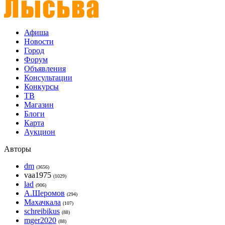
Афиша
Новости
Город
Форум
Объявления
Консультации
Конкурсы
ТВ
Магазин
Блоги
Карта
Аукцион
Авторы
dm
(3656)
vaa1975
(1029)
lad
(906)
А.Шеромов
(294)
Махачкала
(107)
schreibikus
(88)
mger2020
(88)