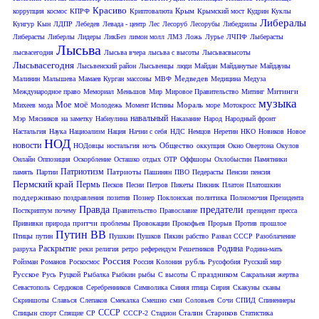
Красиво
Крым
коррупция
космос
КПРФ
Криптовалюта
Крымский мост
Кудрин
Куклы
Либералы
Кунгур
Кын
ЛДПР
Лебедев
Левада - центр
Лес
Лесоруб
Лесорубы
Либедрилы
Либерасты
Либерлы
Лидеры
ЛикБез
лимон молл
ЛМЗ
Ложь
Лурье
ЛЧПФ
Лыберасты
Лысьва
лысвасегодня
Лысьва вчера
лысьва с высоты
Лысьвасвысоты
Лысьвасегодня
Лысьвенский район
Лысьвенцы
люди
Майдан
Майданутые
Майдауны
Медведев
Малинин
Малышева
Мамаев Курган
массоны
МВФ
Медицина
Медуза
Митинги
Международное право
Мемориал
Меньшов
Мир
Мировое Правительство
Митинг
музыка
Мое
моё
Мораль
Михеев
мода
Молодежь
Момент Истины
море
Мотокросс
навальный
Мэр
Мясников
на заметку
Набиулина
Наказание
Народ
Народный фронт
Настальгия
Наука
Нациоализм
Нация
Начни с себя
НДС
Немцов
Неретин
НКО
Новиков
Новое
НОД
новости
Общество
НОДовцы
ностальгия
ночь
оккупция
Окно Овертона
Окулов
Онлайн
Оппозиция
Оскорбление
Осташко
отдых
ОТР
Оффшоры
Охлобыстин
Памятники
Патриотизм
Патриоты
память
Партии
Пашинян
ПВО
Педерасты
Пенсии
пенсия
Пермский край
Пермь
Песков
Песни
Петров
Пикеты
Пикник
Платон
Платошкин
поддерживаю
политика
поздравления
позитив
Познер
Поклонская
Полномочия Президента
Правда
предатели
Посткриптум
почему
Правительство
Православие
президент
пресса
притчи
Прививки
природа
проблемы
Провокации
Прокофьев
Прорыв
Против
прошлое
Путин ВВ
Птицы
путин
Пушкин
Пушков
Пякин
рабство
Развал СССР
Разоблачение
Раскрытие
Родина
разруха
реки
религия
ретро
референдум
Решетников
Родина-мать
Россия
рубль
Ройзман
Романов
Роскосмос
Россия Колония
Русофобия
Русский мир
Русское
С праздником
Русь
Руцкой
Рыбалка
Рыбкин
рыбы
С высоты
Сакральная жертва
Севастополь
Сердюков
Серебренников
Символика
Синяя птица
Сирия
Скакуны
сканы
сми
Скриншоты
Славься
Слепаков
Смекалка
Смешно
Соловьев
Сочи
СПИД
Спиненнеры
СССР
Сталин
Стариков
Спицын
спорт
Спящие
СР
СССР-2
Стадион
Статистика