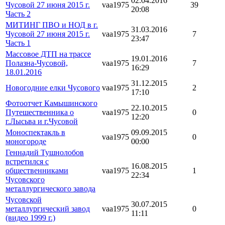
02.04.2016
Чусовой 27 июня 2015 г.
vaa1975
39
20:08
Часть 2
МИТИНГ ПВО и НОД в г.
31.03.2016
Чусовой 27 июня 2015 г.
vaa1975
7
23:47
Часть 1
Массовое ДТП на трассе
19.01.2016
Полазна-Чусовой,
vaa1975
7
16:29
18.01.2016
31.12.2015
Новогодние елки Чусового
vaa1975
2
17:10
Фотоотчет Камышинского
22.10.2015
Путешественника о
vaa1975
0
12:20
г.Лысьва и г.Чусовой
Моноспектакль в
09.09.2015
vaa1975
0
моногороде
00:00
Геннадий Тушнолобов
встретился с
16.08.2015
общественниками
vaa1975
1
22:34
Чусовского
металлургического завода
Чусовской
30.07.2015
металлургический завод
vaa1975
0
11:11
(видео 1999 г.)