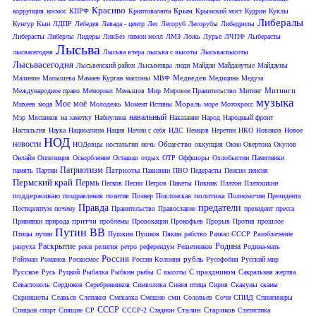
Красиво
Крым
коррупция
космос
КПРФ
Криптовалюта
Крымский мост
Кудрин
Куклы
Либералы
Кунгур
Кын
ЛДПР
Лебедев
Левада - центр
Лес
Лесоруб
Лесорубы
Либедрилы
Либерасты
Либерлы
Лидеры
ЛикБез
лимон молл
ЛМЗ
Ложь
Лурье
ЛЧПФ
Лыберасты
Лысьва
лысвасегодня
Лысьва вчера
лысьва с высоты
Лысьвасвысоты
Лысьвасегодня
Лысьвенский район
Лысьвенцы
люди
Майдан
Майданутые
Майдауны
Медведев
Малинин
Малышева
Мамаев Курган
массоны
МВФ
Медицина
Медуза
Митинги
Международное право
Мемориал
Меньшов
Мир
Мировое Правительство
Митинг
музыка
Мое
моё
Мораль
Михеев
мода
Молодежь
Момент Истины
море
Мотокросс
навальный
Мэр
Мясников
на заметку
Набиулина
Наказание
Народ
Народный фронт
Настальгия
Наука
Нациоализм
Нация
Начни с себя
НДС
Немцов
Неретин
НКО
Новиков
Новое
НОД
новости
Общество
НОДовцы
ностальгия
ночь
оккупция
Окно Овертона
Окулов
Онлайн
Оппозиция
Оскорбление
Осташко
отдых
ОТР
Оффшоры
Охлобыстин
Памятники
Патриотизм
Патриоты
память
Партии
Пашинян
ПВО
Педерасты
Пенсии
пенсия
Пермский край
Пермь
Песков
Песни
Петров
Пикеты
Пикник
Платон
Платошкин
поддерживаю
политика
поздравления
позитив
Познер
Поклонская
Полномочия Президента
Правда
предатели
Посткриптум
почему
Правительство
Православие
президент
пресса
притчи
Прививки
природа
проблемы
Провокации
Прокофьев
Прорыв
Против
прошлое
Путин ВВ
Птицы
путин
Пушкин
Пушков
Пякин
рабство
Развал СССР
Разоблачение
Раскрытие
Родина
разруха
реки
религия
ретро
референдум
Решетников
Родина-мать
Россия
рубль
Ройзман
Романов
Роскосмос
Россия Колония
Русофобия
Русский мир
Русское
С праздником
Русь
Руцкой
Рыбалка
Рыбкин
рыбы
С высоты
Сакральная жертва
Севастополь
Сердюков
Серебренников
Символика
Синяя птица
Сирия
Скакуны
сканы
сми
Скриншоты
Славься
Слепаков
Смекалка
Смешно
Соловьев
Сочи
СПИД
Спиненнеры
СССР
Сталин
Стариков
Спицын
спорт
Спящие
СР
СССР-2
Стадион
Статистика