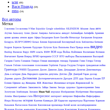
ызи
(66)
Вася Правда
(59)
mtss
(54)
Все авторы
Метки
авто
5 колонна
5-я колонна
9 Мая
Enjoykin
Google
schreibikus
SILENZIUM
Абхазия
Авиа
Агутин
Аква-шоу
Алекс Джонс
Америка
Англосаксы
анекдот
Антимайдан
Антифейк
Армения
армия
архивы
атеизм
аудио
Афера
Багдасарян
Балет
Бассейн Металлург
Бастрыкин
Безруков
Беларусь
БЕЛРУСИНФО
Белых
Бензин
Березовский
Бессмертный полк
Библиотека
Биткоин
видео
будущее
Бодров
Борисов
Брежнев
Бутусов
Буш
Васильева
Вася Правда
весна
ВОВ
Война
Визбор
Вилисов
Вирус
ВИЧ
власть
ВМФ
вода
Войтенков
Воспитание
Вотинов
выборы
Высказывания
Впечатляет
Время Вперед
ВРИО президента СССР
ВТО
Высоцкий
Гагарин
Газета
Газманов
Генерал
Генная инженерия
геноцид
Германия
Гимн
Гитара
Гитлер
Глазьев
Гоблин
голосование
голосования
Горбачев
Города
Госдума
Гочаров
гражданская война
Грантоеды
Грудинин
ГРИПП
Даллес
Данилов
Дань
Деградация
Делягин
Демотиваторы
Дм
День в истории
День Народного единства
депутаты
Детство
Дмитрий Таран
доллар
Достижения
ЕР
Доренко
дороги
Достопремечательности
Дроздов
ДТП
дудь
Европа
Ельцин
Есенин
Ефимов
жд
Женщины
ЖЖ
Животные
Жизненные истории
Жириновский
За
забавно
Суверенитет
Зависимость
Зайцы
Законы
Звезды
здоровье
Здравоохранение
Зима
Золотухин
Зомбоящик
Зюганов
Иван-Чай
игрушки
Изображения
Изобретения
Иностранные
Интересное
интернет
Агенты
Иностранные счета
интерсное
Инфовойна
Инфографика
история
карикатуры
Картинки
Искра
Исскуство
Калетин
Камикдзе ДИ
Караулов
Карякин
Катасонов
Касьянов
Киселев
Киселевская пропаганда
Китай
колея
коллаборационизм
Колония
Конституция
Колчак
компьютер
Консалтинг
Конститция
Копысов
Кормовище