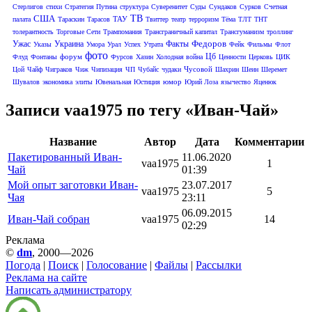
Стерлигов
стихи
Стратегия Путина
структура
Суверенитет
Суды
Сундаков
Сурков
Счетная
США
ТВ
ТАУ
палата
Тараскин
Тарасов
Твиттер
театр
терроризм
Тёма
ТЛТ
ТНТ
толерантность
Торговые Сети
Трампомания
Трансграничный капитал
Трансгуманизм
троллинг
Федоров
Ужас
Украина
Факты
Указы
Умора
Урал
Успех
Утрата
Фейк
Фильмы
Флот
фото
Цб
форум
Флуд
Фонтаны
Фурсов
Хазин
Холодная война
Ценности
Церковь
ЦИК
Чусовой
Цой
Чайф
Чиграков
Чиж
Чипизация
ЧП
Чубайс
чудаки
Шахрин
Шеин
Шеремет
юмор
Шувалов
экономика
элиты
Ювенальная Юстиция
Юрий Лоза
язычество
Яценюк
Записи vaa1975 по тегу «Иван-Чай»
Название
Автор
Дата
Комментарии
Пакетированный Иван-
11.06.2020
vaa1975
1
Чай
01:39
Мой опыт заготовки Иван-
23.07.2017
vaa1975
5
Чая
23:11
06.09.2015
Иван-Чай собран
vaa1975
14
02:29
Реклама
©
dm
, 2000—2026
Погода
|
Поиск
|
Голосование
|
Файлы
|
Рассылки
Реклама на сайте
Написать администратору