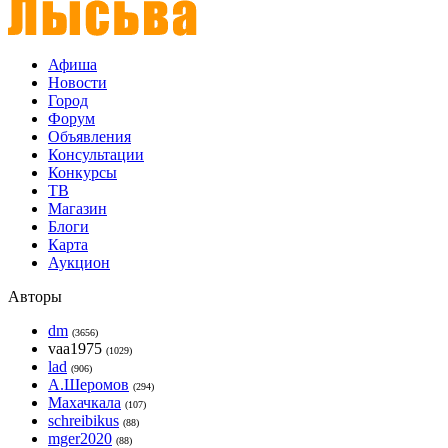
Афиша
Новости
Город
Форум
Объявления
Консультации
Конкурсы
ТВ
Магазин
Блоги
Карта
Аукцион
Авторы
dm
(3656)
vaa1975
(1029)
lad
(906)
А.Шеромов
(294)
Махачкала
(107)
schreibikus
(88)
mger2020
(88)