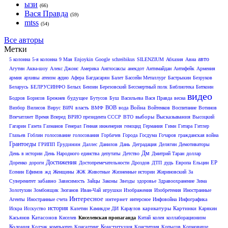
ызи
(66)
Вася Правда
(59)
mtss
(54)
Все авторы
Метки
авто
5 колонна
5-я колонна
9 Мая
Enjoykin
Google
schreibikus
SILENZIUM
Абхазия
Авиа
Агутин
Аква-шоу
Алекс Джонс
Америка
Англосаксы
анекдот
Антимайдан
Антифейк
Армения
армия
архивы
атеизм
аудио
Афера
Багдасарян
Балет
Бассейн Металлург
Бастрыкин
Безруков
Беларусь
БЕЛРУСИНФО
Белых
Бензин
Березовский
Бессмертный полк
Библиотека
Биткоин
видео
будущее
Бодров
Борисов
Брежнев
Бутусов
Буш
Васильева
Вася Правда
весна
ВОВ
Война
Визбор
Вилисов
Вирус
ВИЧ
власть
ВМФ
вода
Войтенков
Воспитание
Вотинов
выборы
Высказывания
Впечатляет
Время Вперед
ВРИО президента СССР
ВТО
Высоцкий
Гагарин
Газета
Газманов
Генерал
Генная инженерия
геноцид
Германия
Гимн
Гитара
Гитлер
Глазьев
Гоблин
голосование
голосования
Горбачев
Города
Госдума
Гочаров
гражданская война
Грантоеды
Грудинин
ГРИПП
Даллес
Данилов
Дань
Деградация
Делягин
Демотиваторы
Дм
День в истории
День Народного единства
депутаты
Детство
Дмитрий Таран
доллар
Достижения
ЕР
Доренко
дороги
Достопремечательности
Дроздов
ДТП
дудь
Европа
Ельцин
Есенин
Ефимов
жд
Женщины
ЖЖ
Животные
Жизненные истории
Жириновский
За
забавно
Суверенитет
Зависимость
Зайцы
Законы
Звезды
здоровье
Здравоохранение
Зима
Золотухин
Зомбоящик
Зюганов
Иван-Чай
игрушки
Изображения
Изобретения
Иностранные
Интересное
интернет
Агенты
Иностранные счета
интерсное
Инфовойна
Инфографика
история
карикатуры
Картинки
Искра
Исскуство
Калетин
Камикдзе ДИ
Караулов
Карякин
Катасонов
Касьянов
Киселев
Киселевская пропаганда
Китай
колея
коллаборационизм
Колония
Конституция
Колчак
компьютер
Консалтинг
Конститция
Копысов
Кормовище