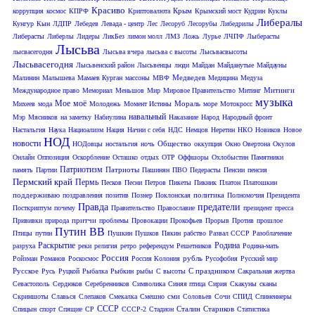
Красиво
Крым
коррупция
космос
КПРФ
Криптовалюта
Крымский мост
Кудрин
Куклы
Либералы
Кунгур
Кын
ЛДПР
Лебедев
Левада - центр
Лес
Лесоруб
Лесорубы
Либедрилы
Либерасты
Либерлы
Лидеры
ЛикБез
лимон молл
ЛМЗ
Ложь
Лурье
ЛЧПФ
Лыберасты
Лысьва
лысвасегодня
Лысьва вчера
лысьва с высоты
Лысьвасвысоты
Лысьвасегодня
Лысьвенский район
Лысьвенцы
люди
Майдан
Майданутые
Майдауны
Медведев
Малинин
Малышева
Мамаев Курган
массоны
МВФ
Медицина
Медуза
Митинги
Международное право
Мемориал
Меньшов
Мир
Мировое Правительство
Митинг
музыка
Мое
моё
Мораль
Михеев
мода
Молодежь
Момент Истины
море
Мотокросс
навальный
Мэр
Мясников
на заметку
Набиулина
Наказание
Народ
Народный фронт
Настальгия
Наука
Нациоализм
Нация
Начни с себя
НДС
Немцов
Неретин
НКО
Новиков
Новое
НОД
новости
Общество
НОДовцы
ностальгия
ночь
оккупция
Окно Овертона
Окулов
Онлайн
Оппозиция
Оскорбление
Осташко
отдых
ОТР
Оффшоры
Охлобыстин
Памятники
Патриотизм
Патриоты
память
Партии
Пашинян
ПВО
Педерасты
Пенсии
пенсия
Пермский край
Пермь
Песков
Песни
Петров
Пикеты
Пикник
Платон
Платошкин
поддерживаю
политика
поздравления
позитив
Познер
Поклонская
Полномочия Президента
Правда
предатели
Посткриптум
почему
Правительство
Православие
президент
пресса
притчи
Прививки
природа
проблемы
Провокации
Прокофьев
Прорыв
Против
прошлое
Путин ВВ
Птицы
путин
Пушкин
Пушков
Пякин
рабство
Развал СССР
Разоблачение
Раскрытие
Родина
разруха
реки
религия
ретро
референдум
Решетников
Родина-мать
Россия
рубль
Ройзман
Романов
Роскосмос
Россия Колония
Русофобия
Русский мир
Русское
С праздником
Русь
Руцкой
Рыбалка
Рыбкин
рыбы
С высоты
Сакральная жертва
Севастополь
Сердюков
Серебренников
Символика
Синяя птица
Сирия
Скакуны
сканы
сми
Скриншоты
Славься
Слепаков
Смекалка
Смешно
Соловьев
Сочи
СПИД
Спиненнеры
СССР
Сталин
Стариков
Спицын
спорт
Спящие
СР
СССР-2
Стадион
Статистика