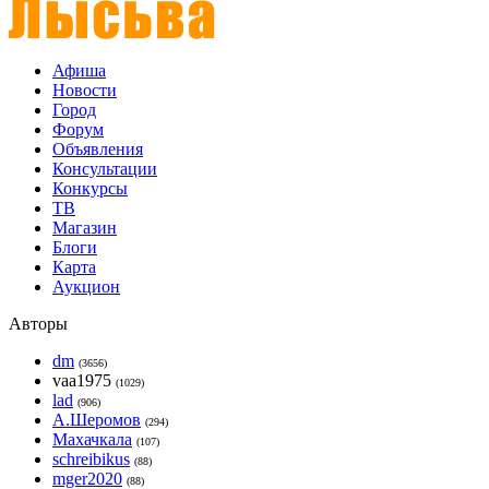
Афиша
Новости
Город
Форум
Объявления
Консультации
Конкурсы
ТВ
Магазин
Блоги
Карта
Аукцион
Авторы
dm
(3656)
vaa1975
(1029)
lad
(906)
А.Шеромов
(294)
Махачкала
(107)
schreibikus
(88)
mger2020
(88)