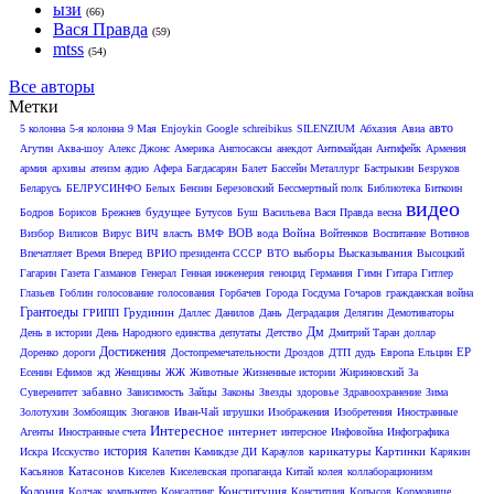
ызи
(66)
Вася Правда
(59)
mtss
(54)
Все авторы
Метки
авто
5 колонна
5-я колонна
9 Мая
Enjoykin
Google
schreibikus
SILENZIUM
Абхазия
Авиа
Агутин
Аква-шоу
Алекс Джонс
Америка
Англосаксы
анекдот
Антимайдан
Антифейк
Армения
армия
архивы
атеизм
аудио
Афера
Багдасарян
Балет
Бассейн Металлург
Бастрыкин
Безруков
Беларусь
БЕЛРУСИНФО
Белых
Бензин
Березовский
Бессмертный полк
Библиотека
Биткоин
видео
будущее
Бодров
Борисов
Брежнев
Бутусов
Буш
Васильева
Вася Правда
весна
ВОВ
Война
Визбор
Вилисов
Вирус
ВИЧ
власть
ВМФ
вода
Войтенков
Воспитание
Вотинов
выборы
Высказывания
Впечатляет
Время Вперед
ВРИО президента СССР
ВТО
Высоцкий
Гагарин
Газета
Газманов
Генерал
Генная инженерия
геноцид
Германия
Гимн
Гитара
Гитлер
Глазьев
Гоблин
голосование
голосования
Горбачев
Города
Госдума
Гочаров
гражданская война
Грантоеды
Грудинин
ГРИПП
Даллес
Данилов
Дань
Деградация
Делягин
Демотиваторы
Дм
День в истории
День Народного единства
депутаты
Детство
Дмитрий Таран
доллар
Достижения
ЕР
Доренко
дороги
Достопремечательности
Дроздов
ДТП
дудь
Европа
Ельцин
Есенин
Ефимов
жд
Женщины
ЖЖ
Животные
Жизненные истории
Жириновский
За
забавно
Суверенитет
Зависимость
Зайцы
Законы
Звезды
здоровье
Здравоохранение
Зима
Золотухин
Зомбоящик
Зюганов
Иван-Чай
игрушки
Изображения
Изобретения
Иностранные
Интересное
интернет
Агенты
Иностранные счета
интерсное
Инфовойна
Инфографика
история
карикатуры
Картинки
Искра
Исскуство
Калетин
Камикдзе ДИ
Караулов
Карякин
Катасонов
Касьянов
Киселев
Киселевская пропаганда
Китай
колея
коллаборационизм
Колония
Конституция
Колчак
компьютер
Консалтинг
Конститция
Копысов
Кормовище