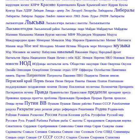
Красиво
Крым
коррупция
космос
КПРФ
Криптовалюта
Крымский мост
Кудрин
Куклы
Либералы
Кунгур
Кын
ЛДПР
Лебедев
Левада - центр
Лес
Лесоруб
Лесорубы
Либедрилы
Либерасты
Либерлы
Лидеры
ЛикБез
лимон молл
ЛМЗ
Ложь
Лурье
ЛЧПФ
Лыберасты
Лысьва
лысвасегодня
Лысьва вчера
лысьва с высоты
Лысьвасвысоты
Лысьвасегодня
Лысьвенский район
Лысьвенцы
люди
Майдан
Майданутые
Майдауны
Медведев
Малинин
Малышева
Мамаев Курган
массоны
МВФ
Медицина
Медуза
Митинги
Международное право
Мемориал
Меньшов
Мир
Мировое Правительство
Митинг
музыка
Мое
моё
Мораль
Михеев
мода
Молодежь
Момент Истины
море
Мотокросс
навальный
Мэр
Мясников
на заметку
Набиулина
Наказание
Народ
Народный фронт
Настальгия
Наука
Нациоализм
Нация
Начни с себя
НДС
Немцов
Неретин
НКО
Новиков
Новое
НОД
новости
Общество
НОДовцы
ностальгия
ночь
оккупция
Окно Овертона
Окулов
Онлайн
Оппозиция
Оскорбление
Осташко
отдых
ОТР
Оффшоры
Охлобыстин
Памятники
Патриотизм
Патриоты
память
Партии
Пашинян
ПВО
Педерасты
Пенсии
пенсия
Пермский край
Пермь
Песков
Песни
Петров
Пикеты
Пикник
Платон
Платошкин
поддерживаю
политика
поздравления
позитив
Познер
Поклонская
Полномочия Президента
Правда
предатели
Посткриптум
почему
Правительство
Православие
президент
пресса
притчи
Прививки
природа
проблемы
Провокации
Прокофьев
Прорыв
Против
прошлое
Путин ВВ
Птицы
путин
Пушкин
Пушков
Пякин
рабство
Развал СССР
Разоблачение
Раскрытие
Родина
разруха
реки
религия
ретро
референдум
Решетников
Родина-мать
Россия
рубль
Ройзман
Романов
Роскосмос
Россия Колония
Русофобия
Русский мир
Русское
С праздником
Русь
Руцкой
Рыбалка
Рыбкин
рыбы
С высоты
Сакральная жертва
Севастополь
Сердюков
Серебренников
Символика
Синяя птица
Сирия
Скакуны
сканы
сми
Скриншоты
Славься
Слепаков
Смекалка
Смешно
Соловьев
Сочи
СПИД
Спиненнеры
СССР
Сталин
Стариков
Спицын
спорт
Спящие
СР
СССР-2
Стадион
Статистика