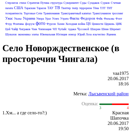
Стерлигов
стихи
Стратегия Путина
структура
Суверенитет
Суды
Сундаков
Сурков
Счетная
США
ТВ
ТАУ
палата
Тараскин
Тарасов
Твиттер
театр
терроризм
Тёма
ТЛТ
ТНТ
толерантность
Торговые Сети
Трампомания
Трансграничный капитал
Трансгуманизм
троллинг
Федоров
Ужас
Украина
Факты
Указы
Умора
Урал
Успех
Утрата
Фейк
Фильмы
Флот
фото
Цб
форум
Флуд
Фонтаны
Фурсов
Хазин
Холодная война
Ценности
Церковь
ЦИК
Чусовой
Цой
Чайф
Чиграков
Чиж
Чипизация
ЧП
Чубайс
чудаки
Шахрин
Шеин
Шеремет
юмор
Шувалов
экономика
элиты
Ювенальная Юстиция
Юрий Лоза
язычество
Яценюк
Село Новорждественское (в
просторечии Чингала)
vaa1975
20.06.2017
18:16
Метка:
Лысьвенский район
Оценка:
3
4
1.
Хм... а где село-то?:)
Красная
Шапочка
20.06.2017
19:50