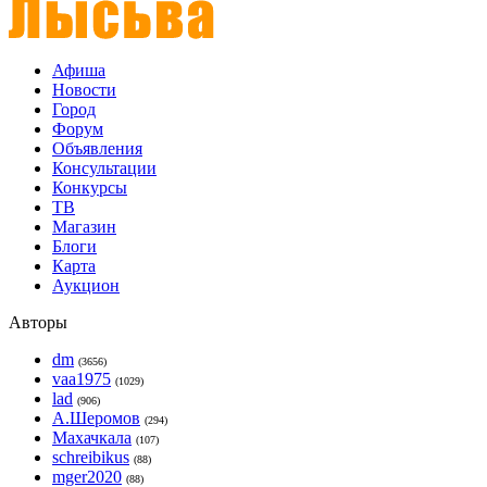
Афиша
Новости
Город
Форум
Объявления
Консультации
Конкурсы
ТВ
Магазин
Блоги
Карта
Аукцион
Авторы
dm
(3656)
vaa1975
(1029)
lad
(906)
А.Шеромов
(294)
Махачкала
(107)
schreibikus
(88)
mger2020
(88)