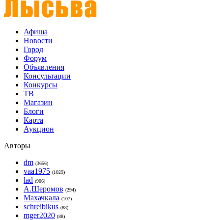
Афиша
Новости
Город
Форум
Объявления
Консультации
Конкурсы
ТВ
Магазин
Блоги
Карта
Аукцион
Авторы
dm
(3656)
vaa1975
(1029)
lad
(906)
А.Шеромов
(294)
Махачкала
(107)
schreibikus
(88)
mger2020
(88)