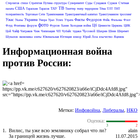
Стерлигов
стихи
Стратегия Путина
структура
Суверенитет
Суды
Сундаков
Сурков
Счетная
США
ТВ
ТАУ
палата
Тараскин
Тарасов
Твиттер
театр
терроризм
Тёма
ТЛТ
ТНТ
толерантность
Торговые Сети
Трампомания
Трансграничный капитал
Трансгуманизм
троллинг
Федоров
Ужас
Украина
Факты
Указы
Умора
Урал
Успех
Утрата
Фейк
Фильмы
Флот
фото
Цб
форум
Флуд
Фонтаны
Фурсов
Хазин
Холодная война
Ценности
Церковь
ЦИК
Чусовой
Цой
Чайф
Чиграков
Чиж
Чипизация
ЧП
Чубайс
чудаки
Шахрин
Шеин
Шеремет
юмор
Шувалов
экономика
элиты
Ювенальная Юстиция
Юрий Лоза
язычество
Яценюк
Информационная война
против России:
https://pp.vk.me/c627620/v627620823/a66e/iCjDdc4Afd8.jpg"
src="https://pp.vk.me/c627620/v627620823/a66e/iCjDdc4Afd8.jpg"
Метки:
Инфовойна
,
Либералы
,
НКО
Оценка:
3
2
1.
Вилис, ты уже всю землянику собрал что ли?
alain
За границей жизнь лучше.
11.07.2015