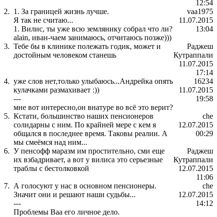
12:54
2.
1. За границей жизнь лучше.
vaa1975
Я так не считаю...
11.07.2015
1. Вилис, ты уже всю землянику собрал что ли?
13:04
alain, иван-чаем занимаюсь, отчитаюсь позже)))
3.
Тебе бы в клинике полежать годик, может и
Раджеш
достойным человеком станешь
Кутраппали
11.07.2015
17:14
4.
уже слов нет,только улыбаюсь...Андрейка опять
16234
кулачками размахивает :))
11.07.2015
---
19:58
мне вот интересно,он внатуре во всё это верит?
5.
Кстати, большинство наших пенсионеров
che
солидарны с ним. По крайней мере с кем я
12.07.2015
общался в последнее время. Таковы реалии. А
00:29
мы смеёмся над ним...
6.
У пенсофф маразм им простительно, сми еще
Раджеш
их взбадривает, а вот у вилиса это серьезные
Кутраппали
траблы с бестолковкой
12.07.2015
11:06
7.
А голосуют у нас в основном пенсионеры.
che
Значит они и решают наши судьбы...
12.07.2015
---
14:12
Проблемы Ваа его личное дело.