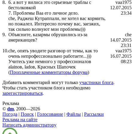
8.
6. а вот у вилиса это серьезные траблы с
vaa1975
бестолковкой
12.07.2015
7. Проблемы Ваа его личное дело.
23:34
che, Раджеш Кутраппали, не хотел вас кормить,
но пожалел. Интересно почему вас, заезжих,
так сильно волнуют мои проблемы)))
9.
Объясните, казармы обрушились из-за
che
американцев?
14.07.2015
23:31
10.
che, опять уводите разговор от темы, как то
vaa1975
очень непрофессионально работаете...)))
16.07.2015
Учитесь уже немного у профессионалов
08:23
alainов, ladов, Красных Шапочек
(
Проплаченные комментаторы форума
)
Добавить комментарий могут только
участники блога
.
Чтобы стать участником блога необходимо
зарегистрироваться
.
Реклама
©
dm
, 2000—2026
Погода
|
Поиск
|
Голосование
|
Файлы
|
Рассылки
Реклама на сайте
Написать администратору