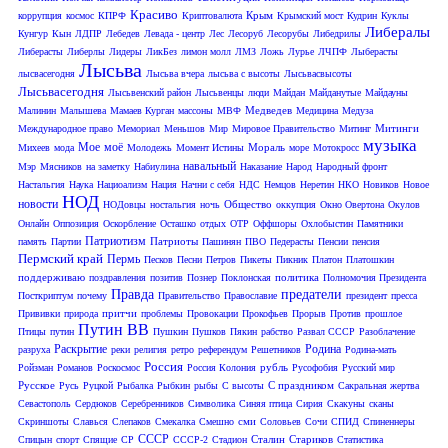
Красиво
Крым
коррупция
космос
КПРФ
Криптовалюта
Крымский мост
Кудрин
Куклы
Либералы
Кунгур
Кын
ЛДПР
Лебедев
Левада - центр
Лес
Лесоруб
Лесорубы
Либедрилы
Либерасты
Либерлы
Лидеры
ЛикБез
лимон молл
ЛМЗ
Ложь
Лурье
ЛЧПФ
Лыберасты
Лысьва
лысвасегодня
Лысьва вчера
лысьва с высоты
Лысьвасвысоты
Лысьвасегодня
Лысьвенский район
Лысьвенцы
люди
Майдан
Майданутые
Майдауны
Медведев
Малинин
Малышева
Мамаев Курган
массоны
МВФ
Медицина
Медуза
Митинги
Международное право
Мемориал
Меньшов
Мир
Мировое Правительство
Митинг
музыка
Мое
моё
Мораль
Михеев
мода
Молодежь
Момент Истины
море
Мотокросс
навальный
Мэр
Мясников
на заметку
Набиулина
Наказание
Народ
Народный фронт
Настальгия
Наука
Нациоализм
Нация
Начни с себя
НДС
Немцов
Неретин
НКО
Новиков
Новое
НОД
новости
Общество
НОДовцы
ностальгия
ночь
оккупция
Окно Овертона
Окулов
Онлайн
Оппозиция
Оскорбление
Осташко
отдых
ОТР
Оффшоры
Охлобыстин
Памятники
Патриотизм
Патриоты
память
Партии
Пашинян
ПВО
Педерасты
Пенсии
пенсия
Пермский край
Пермь
Песков
Песни
Петров
Пикеты
Пикник
Платон
Платошкин
поддерживаю
политика
поздравления
позитив
Познер
Поклонская
Полномочия Президента
Правда
предатели
Посткриптум
почему
Правительство
Православие
президент
пресса
притчи
Прививки
природа
проблемы
Провокации
Прокофьев
Прорыв
Против
прошлое
Путин ВВ
Птицы
путин
Пушкин
Пушков
Пякин
рабство
Развал СССР
Разоблачение
Раскрытие
Родина
разруха
реки
религия
ретро
референдум
Решетников
Родина-мать
Россия
рубль
Ройзман
Романов
Роскосмос
Россия Колония
Русофобия
Русский мир
Русское
С праздником
Русь
Руцкой
Рыбалка
Рыбкин
рыбы
С высоты
Сакральная жертва
Севастополь
Сердюков
Серебренников
Символика
Синяя птица
Сирия
Скакуны
сканы
сми
Скриншоты
Славься
Слепаков
Смекалка
Смешно
Соловьев
Сочи
СПИД
Спиненнеры
СССР
Сталин
Стариков
Спицын
спорт
Спящие
СР
СССР-2
Стадион
Статистика