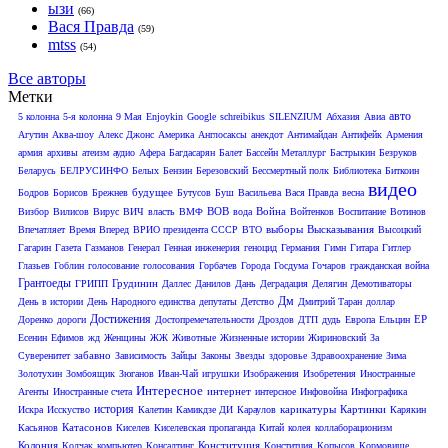
ызи
(66)
Вася Правда
(59)
mtss
(54)
Все авторы
Метки
авто
5 колонна
5-я колонна
9 Мая
Enjoykin
Google
schreibikus
SILENZIUM
Абхазия
Авиа
Агутин
Аква-шоу
Алекс Джонс
Америка
Англосаксы
анекдот
Антимайдан
Антифейк
Армения
армия
архивы
атеизм
аудио
Афера
Багдасарян
Балет
Бассейн Металлург
Бастрыкин
Безруков
Беларусь
БЕЛРУСИНФО
Белых
Бензин
Березовский
Бессмертный полк
Библиотека
Биткоин
видео
будущее
Бодров
Борисов
Брежнев
Бутусов
Буш
Васильева
Вася Правда
весна
ВОВ
Война
Визбор
Вилисов
Вирус
ВИЧ
власть
ВМФ
вода
Войтенков
Воспитание
Вотинов
выборы
Высказывания
Впечатляет
Время Вперед
ВРИО президента СССР
ВТО
Высоцкий
Гагарин
Газета
Газманов
Генерал
Генная инженерия
геноцид
Германия
Гимн
Гитара
Гитлер
Глазьев
Гоблин
голосование
голосования
Горбачев
Города
Госдума
Гочаров
гражданская война
Грантоеды
Грудинин
ГРИПП
Даллес
Данилов
Дань
Деградация
Делягин
Демотиваторы
Дм
День в истории
День Народного единства
депутаты
Детство
Дмитрий Таран
доллар
Достижения
ЕР
Доренко
дороги
Достопремечательности
Дроздов
ДТП
дудь
Европа
Ельцин
Есенин
Ефимов
жд
Женщины
ЖЖ
Животные
Жизненные истории
Жириновский
За
забавно
Суверенитет
Зависимость
Зайцы
Законы
Звезды
здоровье
Здравоохранение
Зима
Золотухин
Зомбоящик
Зюганов
Иван-Чай
игрушки
Изображения
Изобретения
Иностранные
Интересное
интернет
Агенты
Иностранные счета
интерсное
Инфовойна
Инфографика
история
карикатуры
Картинки
Искра
Исскуство
Калетин
Камикдзе ДИ
Караулов
Карякин
Катасонов
Касьянов
Киселев
Киселевская пропаганда
Китай
колея
коллаборационизм
Колония
Конституция
Колчак
компьютер
Консалтинг
Конститция
Копысов
Кормовище