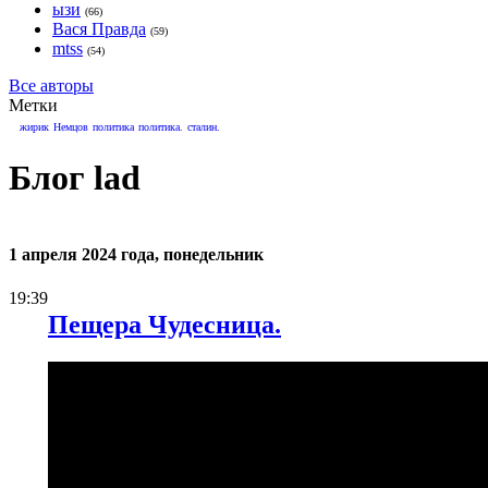
ызи
(66)
Вася Правда
(59)
mtss
(54)
Все авторы
Метки
жирик
Немцов
политика
политика.
сталин.
Блог lad
1 апреля 2024 года, понедельник
19:39
Пещера Чудесница.