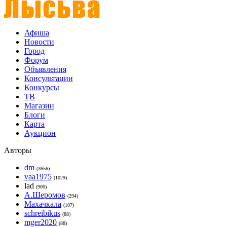
Афиша
Новости
Город
Форум
Объявления
Консультации
Конкурсы
ТВ
Магазин
Блоги
Карта
Аукцион
Авторы
dm
(3656)
vaa1975
(1029)
lad
(906)
А.Шеромов
(294)
Махачкала
(107)
schreibikus
(88)
mger2020
(88)