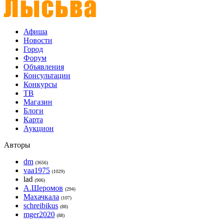
Афиша
Новости
Город
Форум
Объявления
Консультации
Конкурсы
ТВ
Магазин
Блоги
Карта
Аукцион
Авторы
dm
(3656)
vaa1975
(1029)
lad
(906)
А.Шеромов
(294)
Махачкала
(107)
schreibikus
(88)
mger2020
(88)