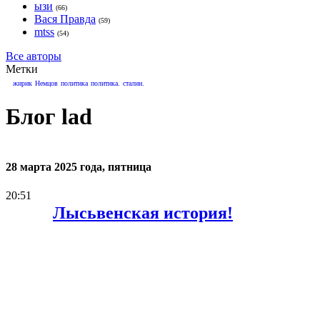
ызи
(66)
Вася Правда
(59)
mtss
(54)
Все авторы
Метки
жирик
Немцов
политика
политика.
сталин.
Блог lad
28 марта 2025 года, пятница
20:51
Лысьвенская история!