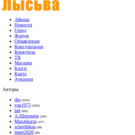
Афиша
Новости
Город
Форум
Объявления
Консультации
Конкурсы
ТВ
Магазин
Блоги
Карта
Аукцион
Авторы
dm
(3656)
vaa1975
(1029)
lad
(906)
А.Шеромов
(294)
Махачкала
(107)
schreibikus
(88)
mger2020
(88)