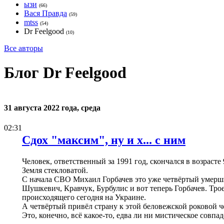
ызи
(66)
Вася Правда
(59)
mtss
(54)
Dr Feelgood
(10)
Все авторы
Блог Dr Feelgood
31 августа 2022 года, среда
02:31
Сдох "максим", ну и х... с ним
Человек, ответственный за 1991 год, скончался в возрасте 
Земля стекловатой.
С начала СВО Михаил Горбачев это уже четвёртый умерш
Шушкевич, Кравчук, Бурбулис и вот теперь Горбачев. Тр
происходящего сегодня на Украине.
А четвёртый привёл страну к этой беловежской роковой ч
Это, конечно, всё какое-то, едва ли ни мистическое совпад