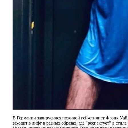
В Германии завирусился пожилой гей-стилист Фрэнк Уай
заходит в лифт в разных образах, где "респектует" в стиле