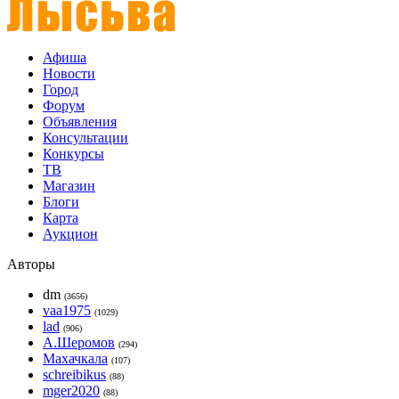
Афиша
Новости
Город
Форум
Объявления
Консультации
Конкурсы
ТВ
Магазин
Блоги
Карта
Аукцион
Авторы
dm
(3656)
vaa1975
(1029)
lad
(906)
А.Шеромов
(294)
Махачкала
(107)
schreibikus
(88)
mger2020
(88)