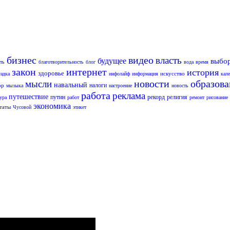
бизнес
видео
власть
будущее
выбо
ть
благотворительность
блог
вода
время
закон
интернет
история
здоровье
искусство
гадка
инфолайф
информация
кал
новости
образов
мысли
навальный
налоги
ор
мызыка
настроение
новость
работа
реклама
путешествие
путин
рекорд
религия
ура
работ
ремонт
рисование
экономика
таты
Чусовой
этикет