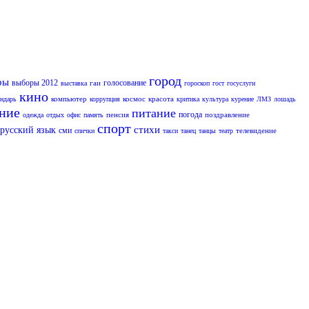
город
ры
выборы 2012
голосование
гаи
выставка
гороскоп
гост
госуслуги
кино
компьютер
космос
красота
ендарь
коррупция
критика
культура
курение
ЛМЗ
лошадь
ание
питание
погода
пенсия
поздравление
одежда
отдых
офис
память
спорт
стихи
русский язык
сми
телевидение
спички
такси
танец
танцы
театр