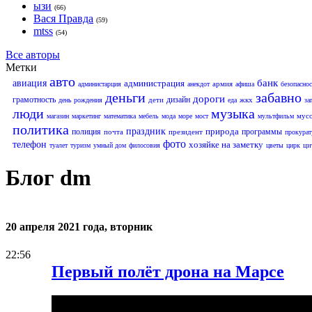
ызи
(66)
Вася Правда
(59)
mtss
(54)
Все авторы
Метки
авто
банк
авиация
администрация
армия
администарция
анекдот
афиша
безопаснос
деньги
забавно
дороги
грамотность
дизайн
дети
жкх
день рождения
еда
за
люди
музыка
мус
магазин
маркетинг
математика
мебель
мода
море
мост
мультфильм
политика
праздник
природа
полиция
программы
почта
президент
прокурат
фото
телефон
хозяйке на заметку
ци
туалет
туризм
умный дом
филосовия
цветы
цирк
Блог dm
20 апреля 2021 года, вторник
22:56
Первый полёт дрона на Марсе