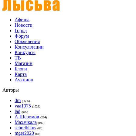
Афиша
Новости
Город
Форум
Объявления
Консультации
Конкурсы
ТВ
Магазин
Блоги
Карта
Аукцион
Авторы
dm
(3656)
vaa1975
(1029)
lad
(906)
А.Шеромов
(294)
Махачкала
(107)
schreibikus
(88)
mger2020
(88)