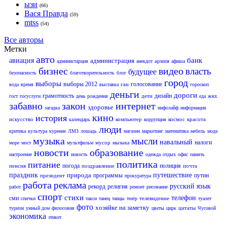
ызи
(66)
Вася Правда
(59)
mtss
(54)
Все авторы
Метки
авто
банк
авиация
администрация
армия
администарция
анекдот
афиша
бизнес
видео
власть
будущее
безопасность
благотворительность
блог
город
выборы
выборы 2012
голосование
гаи
вода
время
выставка
гороскоп
деньги
дороги
грамотность
дизайн
дети
жкх
гост
госуслуги
день рождения
еда
забавно
закон
интернет
здоровье
загадка
инфолайф
информация
кино
история
искусство
компьютер
космос
красота
календарь
коррупция
люди
критика
культура
курение
ЛМЗ
лошадь
магазин
маркетинг
математика
мебель
мода
музыка
мысли
навальный
налоги
мусор
море
мост
мультфильм
мызыка
новости
образование
настроение
новость
одежда
отдых
офис
память
политика
питание
погода
полиция
пенсия
поздравление
почта
праздник
природа
путешествие
программы
путин
президент
прокуратура
работа
реклама
русский язык
рекорд
религия
работ
ремонт
рисование
спорт
стихи
телефон
сми
телевидение
спички
такси
танец
танцы
театр
туалет
фото
хозяйке на заметку
цитаты
туризм
умный дом
филосовия
цветы
цирк
Чусовой
экономика
этикет