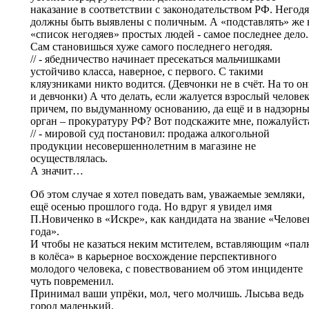
наказание в соответствии с законодательством РФ. Негод
должны быть выявлены с поличным. А «подставлять» же 
«список негодяев» простых людей - самое последнее дело.
Сам становишься хуже самого последнего негодяя.
// - ябедничество начинает пресекаться мальчишками
устойчиво класса, наверное, с первого. С такими
кляузниками никто водится. (Девчонки не в счёт. На то о
и девчонки) А что делать, если жалуется взрослый человек
причем, по выдуманному основанию, да ещё и в надзорн
орган – прокуратуру РФ? Вот подскажите мне, пожалуйст
// - мировой суд постановил: продажа алкогольной
продукции несовершеннолетним в магазине не
осуществлялась.
А значит…
Об этом случае я хотел поведать вам, уважаемые земляки,
ещё осенью прошлого года. Но вдруг я увидел имя
П.Новиченко в «Искре», как кандидата на звание «Челове
года».
И чтобы не казаться неким мстителем, вставляющим «пал
в колёса» в карьерное восхождение перспективного
молодого человека, с повествованием об этом инциденте
чуть повременил.
Принимал ваши упрёки, мол, чего молчишь. Лысьва ведь
город маленький.