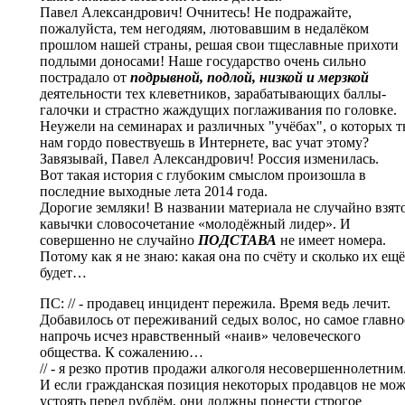
Павел Александрович! Очнитесь! Не подражайте,
пожалуйста, тем негодяям, лютовавшим в недалёком
прошлом нашей страны, решая свои тщеславные прихоти
подлыми доносами! Наше государство очень сильно
пострадало от
подрывной, подлой, низкой и мерзкой
деятельности тех клеветников, зарабатывающих баллы-
галочки и страстно жаждущих поглаживания по головке.
Неужели на семинарах и различных "учёбах", о которых 
нам гордо повествуешь в Интернете, вас учат этому?
Завязывай, Павел Александрович! Россия изменилась.
Вот такая история с глубоким смыслом произошла в
последние выходные лета 2014 года.
Дорогие земляки! В названии материала не случайно взят
кавычки словосочетание «молодёжный лидер». И
совершенно не случайно
ПОДСТАВА
не имеет номера.
Потому как я не знаю: какая она по счёту и сколько их ещё
будет…
ПС: // - продавец инцидент пережила. Время ведь лечит.
Добавилось от переживаний седых волос, но самое главно
напрочь исчез нравственный «наив» человеческого
общества. К сожалению…
// - я резко против продажи алкоголя несовершеннолетним
И если гражданская позиция некоторых продавцов не мож
устоять перед рублём, они должны понести строгое