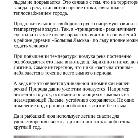
льдом не покрывается. Это связано с тем, что на территор
завода в реку сливаются горячие стоки, связанные с
теплоснабжением города.
Продолжительность свободного русла напрямую зависит 
температуры воздуха. Так, в «тридцатник» река начинает
схватываться уже после городских очистных сооружений 
в районе деревни «Большая Лысьва» по льду вполне мож
ходить человеку.
При повышении температуры воздуха река постепенно
освобождается ото льда вплоть до д. Зарихино и ниже, до 
Лязгино. Самое интересное, что цикл «застыла-отошла»
наблюдается в течение всего зимнего периода.
А ведь всё это является уникальной изюминкой нашей
речки! Природа давно уже этим пользуется. Например,
численность уток, осознанно остающихся зимовать на
незамерзающей Лысьве, устойчиво сохраняется. Не одно
поколение ондатр приспособилось к жизни безо льда.
Да и рыбацкий люд использует летние снасти для
удовлетворения своего азартного инстинкта добытчика
круглый год.