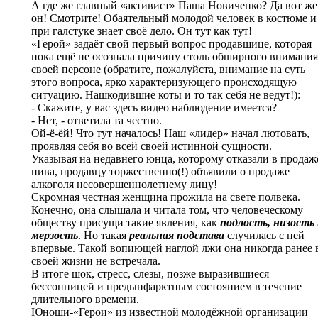
А где же главный «активист» Паша Новиченко? Да вот же
он! Смотрите! Обаятельный молодой человек в костюме и
при галстуке знает своё дело. Он тут как тут!
«Герой» задаёт свой первый вопрос продавщице, которая
пока ещё не осознала причину столь обширного внимания
своей персоне (обратите, пожалуйста, внимание на суть
этого вопроса, ярко характеризующего происходящую
ситуацию. Нашкодившие коты и то так себя не ведут!):
- Скажите, у вас здесь видео наблюдение имеется?
- Нет, - ответила та честно.
Ой-ё-ёй! Что тут началось! Наш «лидер» начал лютовать,
проявляя себя во всей своей истинной сущности.
Указывая на недавнего юнца, которому отказали в продаж
пива, продавцу торжественно(!) объявили о продаже
алкоголя несовершеннолетнему лицу!
Скромная честная женщина прожила на свете полвека.
Конечно, она слышала и читала том, что человеческому
обществу присущи такие явления, как
подлость, низость
мерзость
. Но такая
реальная подстава
случилась с ней
впервые. Такой вопиющей наглой лжи она никогда ранее 
своей жизни не встречала.
В итоге шок, стресс, слезы, позже выразившиеся
бессонницей и предынфарктным состоянием в течение
длительного времени.
Юноши-«Герои» из известной молодёжной организации