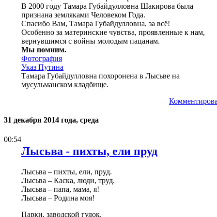
В 2000 году Тамара Губайдулловна Шакирова была
признана земляками Человеком Года.
Спасибо Вам, Тамара Губайдулловна, за всё!
Особенно за материнские чувства, проявленные к нам,
вернувшимся с войны молодым пацанам.
Мы помним.
Фотография
Указ Путина
Тамара Губайдулловна похоронена в Лысьве на
мусульманском кладбище.
Комментирова
31 декабря 2014 года, среда
00:54
Лысьва - пихты, ели пруд
Лысьва – пихты, ели, пруд.
Лысьва – Каска, люди, труд.
Лысьва – папа, мама, я!
Лысьва – Родина моя!
Парки, заводской гудок,