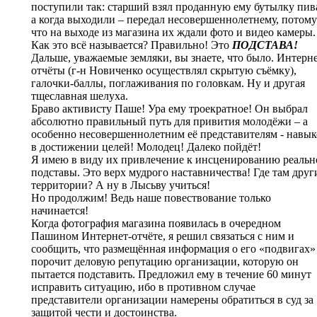
поступили так: старший взял проданную ему бутылку пив
а когда выходили – передал несовершеннолетнему, потому
что на выходе из магазина их ждали фото и видео камеры.
Как это всё называется? Правильно! Это
ПОДСТАВА!
Дальше, уважаемые земляки, вы знаете, что было. Интерне
отчёты (г-н Новиченко осуществлял скрытую съёмку),
галочки-баллы, поглаживания по головкам. Ну и другая
тщеславная шелуха.
Браво активисту Паше! Ура ему троекратное! Он выбрал
абсолютно правильный путь для привития молодёжи – а
особенно несовершеннолетним её представителям - навык
в достижении целей! Молодец! Далеко пойдёт!
Я имею в виду их привлечение к инсценированию реальн
подставы. Это верх мудрого наставничества! Где там друг
территории? А ну в Лысьву учиться!
Но продолжим! Ведь наше повествование только
начинается!
Когда фотография магазина появилась в очередном
Пашином Интернет-отчёте, я решил связаться с ним и
сообщить, что размещённая информация о его «подвигах»
порочит деловую репутацию организации, которую он
пытается подставить. Предложил ему в течение 60 минут
исправить ситуацию, ибо в противном случае
представители организации намерены обратиться в суд за
защитой чести и достоинства.