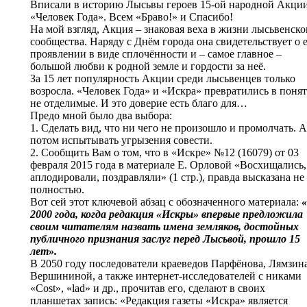
Вписали в историю Лысьвы героев 15-ой народной Акци
«Человек Года». Всем «Браво!» и Спасибо!
На мой взгляд, Акция – знаковая веха в жизни лысьвенско
сообщества. Наряду с Днём города она свидетельствует о 
проявлении в виде сплочённости и – самое главное –
большой любви к родной земле и гордости за неё.
За 15 лет популярность Акции среди лысьвенцев только
возросла. «Человек Года» и «Искра» превратились в поня
не отделимые. И это доверие есть благо для…
Предо мной было два выбора:
1. Сделать вид, что ни чего не произошло и промолчать. А
потом испытывать угрызения совести.
2. Сообщить Вам о том, что в «Искре» №12 (16079) от 03
февраля 2015 года в материале Е. Орловой «Восхищались,
аплодировали, поздравляли» (1 стр.), правда высказана не
полностью.
Вот сей этот ключевой абзац с обозначенного материала:
2000 года, когда редакция «Искры» впервые предложила
своим читателям назвать имена земляков, достойных
публичного признания заслуг перед Лысьвой, прошло 15
лет».
В 2050 году последователи краеведов Парфёнова, Лямзина
Вершининой, а также интернет-исследователей с никами
«Cost», «lad» и др., прочитав его, сделают в своих
планшетах запись: «Редакция газеты «Искра» является