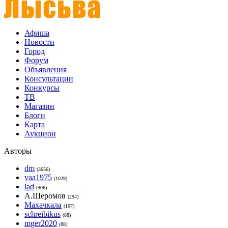
Афиша
Новости
Город
Форум
Объявления
Консультации
Конкурсы
ТВ
Магазин
Блоги
Карта
Аукцион
Авторы
dm
(3656)
vaa1975
(1029)
lad
(906)
А.Шеромов
(294)
Махачкала
(107)
schreibikus
(88)
mger2020
(88)