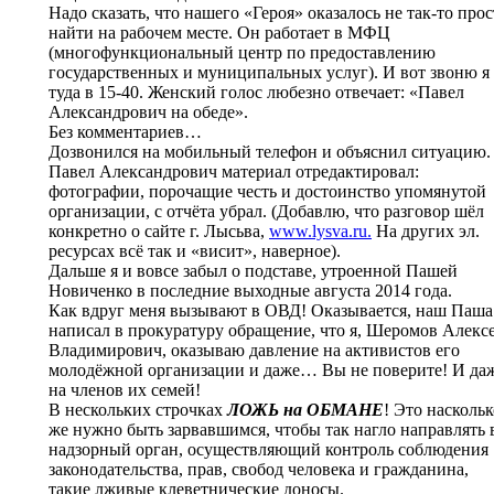
Надо сказать, что нашего «Героя» оказалось не так-то прос
найти на рабочем месте. Он работает в МФЦ
(многофункциональный центр по предоставлению
государственных и муниципальных услуг). И вот звоню я
туда в 15-40. Женский голос любезно отвечает: «Павел
Александрович на обеде».
Без комментариев…
Дозвонился на мобильный телефон и объяснил ситуацию.
Павел Александрович материал отредактировал:
фотографии, порочащие честь и достоинство упомянутой
организации, с отчёта убрал. (Добавлю, что разговор шёл
конкретно о сайте г. Лысьва,
www.lysva.ru.
На других эл.
ресурсах всё так и «висит», наверное).
Дальше я и вовсе забыл о подставе, утроенной Пашей
Новиченко в последние выходные августа 2014 года.
Как вдруг меня вызывают в ОВД! Оказывается, наш Паша
написал в прокуратуру обращение, что я, Шеромов Алекс
Владимирович, оказываю давление на активистов его
молодёжной организации и даже… Вы не поверите! И да
на членов их семей!
В нескольких строчках
ЛОЖЬ на ОБМАНЕ
! Это наскольк
же нужно быть зарвавшимся, чтобы так нагло направлять 
надзорный орган, осуществляющий контроль соблюдения
законодательства, прав, свобод человека и гражданина,
такие лживые клеветнические доносы.