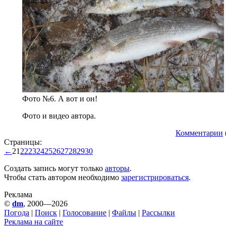
Фото №6. А вот и он!
Фото и видео автора.
Комментарии
Страницы:
←
21
22
23
24
25
26
27
28
29
30
Создать запись могут только
авторы
.
Чтобы стать автором необходимо
зарегистрироваться
.
Реклама
©
dm
, 2000—2026
Погода
|
Поиск
|
Голосование
|
Файлы
|
Рассылки
Реклама на сайте