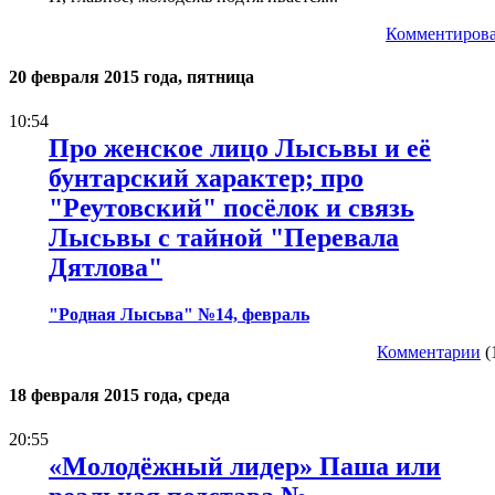
Комментирова
20 февраля 2015 года, пятница
10:54
Про женское лицо Лысьвы и её
бунтарский характер; про
"Реутовский" посёлок и связь
Лысьвы с тайной "Перевала
Дятлова"
"Родная Лысьва" №14, февраль
Комментарии
(
18 февраля 2015 года, среда
20:55
«Молодёжный лидер» Паша или