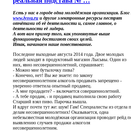
реальная подстава № …
Есть у нас в городе одна молодёжная организация. Блог
www.lysva.ru
и другие электронные ресурсы пестрят
отчётами об её деятельности и, самое главное, о
деятельности её лидера.
А вот вам пример того, как упомянутые выше
функционеры достигают своих целей.
Итак, начинаем наше повествование.
Последние выходные августа 2014 года. Двое молодых
людей заходят в продуктовый магазин Лысьвы. Один из
них, явно несовершеннолетний, спрашивает:
- Можно мне бутылочку пива?
- Конечно, нет! Вы же знаете: по закону
несовершеннолетним алкоголь продавать запрещено -
уверенно ответила опытный продавец.
- А мне продадите? – включается совершеннолетний.
- А тебе продам, - и продавец выполнила свою работу
Старший взял пиво. Парочка вышла.
И вдруг почти тут же: шум! Гам! Специалисты из отдела 
делам несовершеннолетних! Оказывается, одна
небезызвестная молодёжная организация проводит рейд п
выявлению случаев продажи алкоголя
несовершеннолетним.