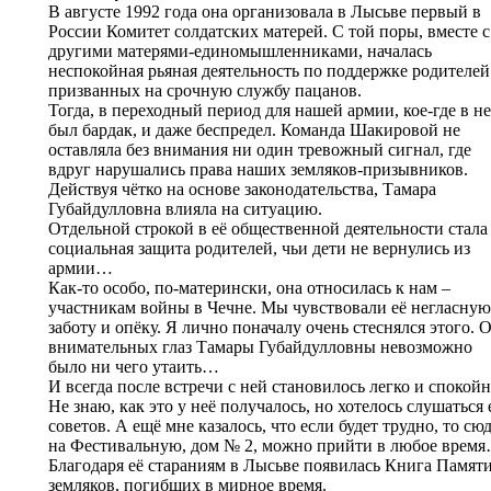
В августе 1992 года она организовала в Лысьве первый в
России Комитет солдатских матерей. С той поры, вместе с
другими матерями-единомышленниками, началась
неспокойная рьяная деятельность по поддержке родителей
призванных на срочную службу пацанов.
Тогда, в переходный период для нашей армии, кое-где в н
был бардак, и даже беспредел. Команда Шакировой не
оставляла без внимания ни один тревожный сигнал, где
вдруг нарушались права наших земляков-призывников.
Действуя чётко на основе законодательства, Тамара
Губайдулловна влияла на ситуацию.
Отдельной строкой в её общественной деятельности стала
социальная защита родителей, чьи дети не вернулись из
армии…
Как-то особо, по-матерински, она относилась к нам –
участникам войны в Чечне. Мы чувствовали её негласную
заботу и опёку. Я лично поначалу очень стеснялся этого. 
внимательных глаз Тамары Губайдулловны невозможно
было ни чего утаить…
И всегда после встречи с ней становилось легко и спокойн
Не знаю, как это у неё получалось, но хотелось слушаться 
советов. А ещё мне казалось, что если будет трудно, то сюд
на Фестивальную, дом № 2, можно прийти в любое врем
Благодаря её стараниям в Лысьве появилась Книга Памят
земляков, погибших в мирное время.