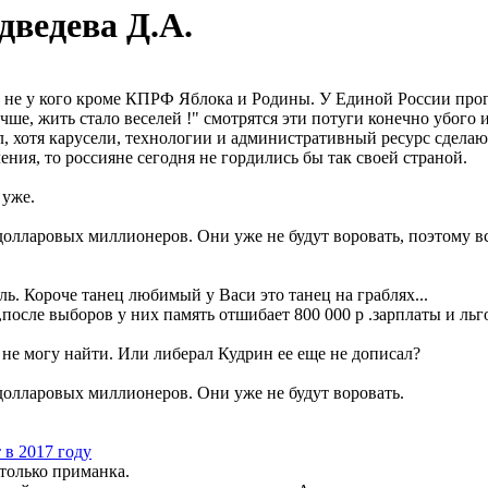
дведева Д.А.
т не у кого кроме КПРФ Яблока и Родины. У Единой России про
е, жить стало веселей !" смотрятся эти потуги конечно убого и
 хотя карусели, технологии и административный ресурс сделают
ения, то россияне сегодня не гордились бы так своей страной.
 уже.
долларовых миллионеров. Они уже не будут воровать, поэтому в
ль. Короче танец любимый у Васи это танец на граблях...
,после выборов у них память отшибает 800 000 р .зарплаты и льг
 не могу найти. Или либерал Кудрин ее еще не дописал?
долларовых миллионеров. Они уже не будут воровать.
в 2017 году
 только приманка.