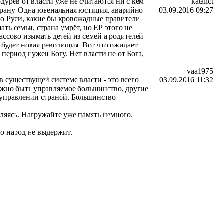
дурев от власти уже не считаются ни с кем
katalict
страну. Одна ювенальная юстиция, аварийно
03.09.2016 09:27
ию Руси, какие бы кровожадные правители
ать семьи, страна умрёт, но ЕР этого не
массово изымать детей из семей а родителей
 будет новая революция. Вот что ожидает
 период нужен Богу. Нет власти не от Бога,
vaa1975
в существущей системе власти - это всего
03.09.2016 11:32
лжно быть управляемое большинство, другие
м управлении страной. Большинство
яясь. Нагружайте уже память немного.
го народ не выдержит.