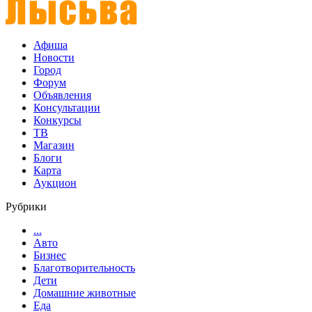
Афиша
Новости
Город
Форум
Объявления
Консультации
Конкурсы
ТВ
Магазин
Блоги
Карта
Аукцион
Рубрики
...
Авто
Бизнес
Благотворительность
Дети
Домашние животные
Еда