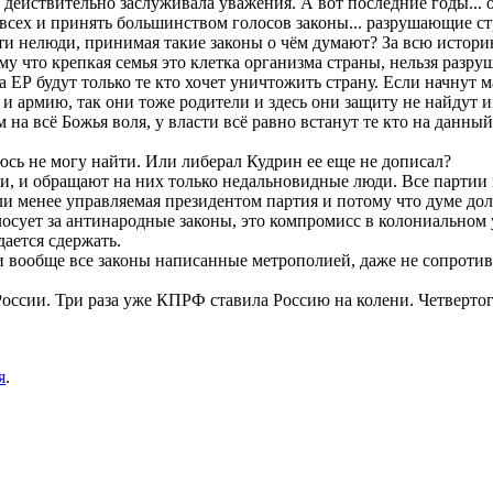
действительно заслуживала уважения. А вот последние годы... о
а всех и принять большинством голосов законы... разрушающие 
Эти нелюди, принимая такие законы о чём думают? За всю истор
у что крепкая семья это клетка организма страны, нельзя разруш
за ЕР будут только те кто хочет уничтожить страну. Если начнут 
 и армию, так они тоже родители и здесь они защиту не найдут и
на всё Божья воля, у власти всё равно встанут те кто на данный
юсь не могу найти. Или либерал Кудрин ее еще не дописал?
ги, и обращают на них только недальновидные люди. Все партии 
ли менее управляемая президентом партия и потому что думе до
олосует за антинародные законы, это компромисс в колониально
ается сдержать.
вообще все законы написанные метрополией, даже не сопротивл
в России. Три раза уже КПРФ ставила Россию на колени. Четверто
я
.