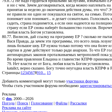
79.
п.72 Не надо гордиться прошлыми заслугами, изначально ЕР 
и ни с чем. Зачем договариваться, когда можно наплевать н
принятая за неделю до окончания действия думы, это что? 
не правили ни один не покушался на святое, на семью. Потом
понимает или понимает... и делает сознательно. Голосовать 
садить, страна поднимется, а если они надеются на полицию
страну если ЕР снова наберёт большинство голосов. Впрочем 
любая власть Богом установлена.
80.
77. Вилисов, дай ссылку на программу ЕР ? сколько не пыта
Вася Правда, да зачем эти программы, это всего лишь лозун
лишь большое шоу. ЕР нужна только потому что она более и
партии в думе действуют только ради анархии. То что ЕР г
антинародных законов проталкиваемых метрополией пока уд
Во время правления Ельцина и главенстве КПРФ принимали 
79. Нет власти не от Бога, любая власть Богом установлена.
katalict, верно сказано. Богу точно неугодна власть КПРФ 
Страницы:
1
2
3
4
5
6
7
8
9
10
...
15
Добавить комментарий могут только
участники форума
.
Чтобы стать участником форума необходимо
зарегистрироватьс
Реклама
©
dm
, 2000—2026
Погода
|
Поиск
|
Голосование
|
Файлы
|
Рассылки
Реклама на сайте