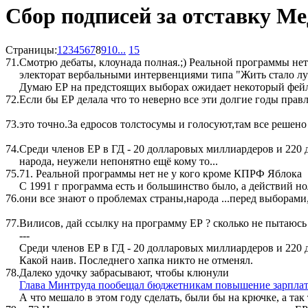
Сбор подписей за отставку Ме
Страницы:
1
2
3
4
5
6
7
8
9
10
...
15
71.
Смотрю дебаты, клоунада полная.;) Реальной программы не
электорат вербальными интервенциями типа "Жить стало лучш
Думаю ЕР на предстоящих выборах ожидает некоторый фейл,
72.
Если бы ЕР делала что то неверно все эти долгие годы правл
73.
это точно.За едросов толстосумы и голосуют,там все решено
74.
Среди членов ЕР в ГД - 20 долларовых миллиардеров и 220 
народа, неужели непонятно ещё кому то...
75.
71. Реальной программы нет не у кого кроме КПРФ Яблока
С 1991 г программа есть и большинство было, а действий но
76.
они все знают о проблемах страны,народа ...перед выборами
77.
Вилисов, дай ссылку на программу ЕР ? сколько не пытаюсь
---
Среди членов ЕР в ГД - 20 долларовых миллиардеров и 220 
Какой наив. Последнего хапка никто не отменял.
78.
Далеко удочку забрасывают, чтобы клюнули
Глава Минтруда пообещал бюджетникам повышение зарплат 
А что мешало в этом году сделать, были бы на крючке, а так