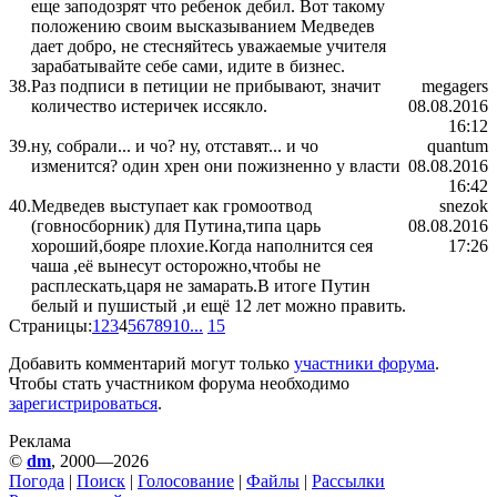
еще заподозрят что ребенок дебил. Вот такому
положению своим высказыванием Медведев
дает добро, не стесняйтесь уважаемые учителя
зарабатывайте себе сами, идите в бизнес.
38.
Раз подписи в петиции не прибывают, значит
megagers
количество истеричек иссякло.
08.08.2016
16:12
39.
ну, собрали... и чо? ну, отставят... и чо
quantum
изменится? один хрен они пожизненно у власти
08.08.2016
16:42
40.
Медведев выступает как громоотвод
snezok
(говносборник) для Путина,типа царь
08.08.2016
хороший,бояре плохие.Когда наполнится сея
17:26
чаша ,её вынесут осторожно,чтобы не
расплескать,царя не замарать.В итоге Путин
белый и пушистый ,и ещё 12 лет можно править.
Страницы:
1
2
3
4
5
6
7
8
9
10
...
15
Добавить комментарий могут только
участники форума
.
Чтобы стать участником форума необходимо
зарегистрироваться
.
Реклама
©
dm
, 2000—2026
Погода
|
Поиск
|
Голосование
|
Файлы
|
Рассылки