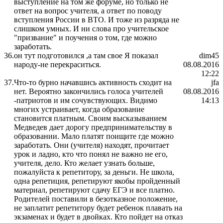
выступление на том же форуме, но только не
ответ на вопрос учителя, а ответ по поводу
вступления России в ВТО. И тоже из разряда не
слишком умных. И ни слова про учительское
"призвание" и поучения о том, где можно
заработать.
36.
он тут подготовился ,а там свое Я показал
dim45
народу-не перекраситься.
08.08.2016
12:22
37.
Что-то бурно начавшись активность сходит на
jfa
нет. Вероятно закончились голоса учителей
08.08.2016
-патриотов и им сочувствующих. Видимо
14:13
многих устраивает, когда образование
становится платным. Своим высказыванием
Медведев дает дорогу предпринимательству в
образовании. Мало платят поищите где можно
заработать. Они (учителя) находят, прочитает
урок и ладно, кто что понял не важно не его,
учителя, дело. Кто желает узнать больше,
пожалуйста к репетитору, за деньги. Не школа,
одна репетиция, репетируют якобы пройденный
материал, репетируют сдачу ЕГЭ и все платно.
Родителей поставили в безотказное положение,
не заплатит репетитору будет ребенок плавать на
экзаменах и будет в двойках. Кто пойдет на отказ