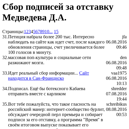
Сбор подписей за отставку
Медведева Д.А.
Страницы:
1
2
3
4
5
6
7
8
9
10
...
15
31.
Петиция набрала более 200 тыс. Интересно
jfa
наблюдать на сайте как идет счет, после каждого
06.08.2016
обновления страницы, счет увеличивается более
09:46
100 голосов в минуту.
32.
массовая поп-культура и социальные сети
den
разжижают мозги.
06.08.2016
09:48
33.
Идет реальный сбор информации...
Сайт
vaa1975
находится в Сан-Франциско
06.08.2016
10:13
34.
Подписал. Ещё бы ботексного Кабаева
shredder
отправить вместе с карликом
07.08.2016
19:44
35.
Вот тебе пожалуйста, что такое гласность на
schreibikus
российский манер: интернет-сообщество бурлит,
08.08.2016
обсуждает очередной перл премьера и собирает
00:53
подписи за его отставку, а программа "Время" в
своём итоговом выпуске показывает его