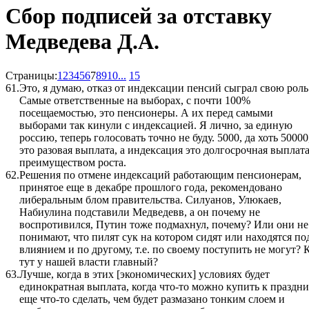
Сбор подписей за отставку
Медведева Д.А.
Страницы:
1
2
3
4
5
6
7
8
9
10
...
15
61.
Это, я думаю, отказ от индексации пенсий сыграл свою роль
Самые ответственные на выборах, с почти 100%
посещаемостью, это пенсионеры. А их перед самыми
выборами так кинули с индексацией. Я лично, за единую
россию, теперь голосовать точно не буду. 5000, да хоть 50000
это разовая выплата, а индексация это долгосрочная выплата
преимуществом роста.
62.
Решения по отмене индексаций работающим пенсионерам,
принятое еще в декабре прошлого года, рекомендовано
либеральным блом правительства. Силуанов, Улюкаев,
Набиулина подставили Медведевв, а он почему не
воспротивился, Путин тоже подмахнул, почему? Или они не
понимают, что пилят сук на котором сидят или находятся по
влиянием и по другому, т.е. по своему поступить не могут? 
тут у нашей власти главный?
63.
Лучше, когда в этих [экономических] условиях будет
единократная выплата, когда что-то можно купить к праздни
еще что-то сделать, чем будет размазано тонким слоем и