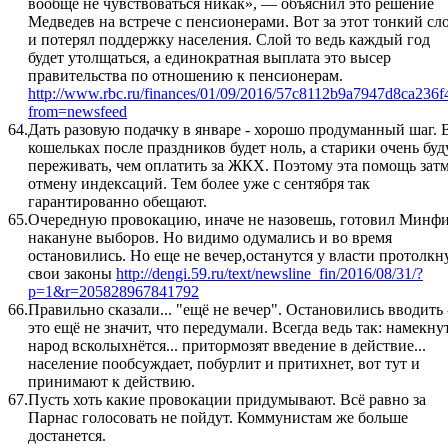
вообще не чувствоваться никак», — объяснил это решение
Медведев на встрече с пенсионерами. Вот за этот тонкий сл
и потерял поддержку населения. Слой то ведь каждый год
будет утолщаться, а единократная выплата это высер
правительства по отношению к пенсионерам.
http://www.rbc.ru/finances/01/09/2016/57c8112b9a7947d8ca236f
from=newsfeed
64.
Дать разовую подачку в январе - хорошо продуманный шаг. 
кошельках после праздников будет ноль, а старики очень буд
переживать, чем оплатить за ЖКХ. Поэтому эта помощь зат
отмену индексаций. Тем более уже с сентября так
гарантированно обещают.
65.
Очередную провокацию, иначе не назовешь, готовил Минф
накануне выборов. Но видимо одумались и во время
остановились. Но еще не вечер,останутся у власти протолкн
свои законы
http://dengi.59.ru/text/newsline_fin/2016/08/31/?
p=1&r=205828967841792
66.
Правильно сказали... "ещё не вечер". Остановились вводить 
это ещё не значит, что передумали. Всегда ведь так: намекнут
народ всколыхнётся... притормозят введение в действие...
население пообсуждает, побурлит и притихнет, вот тут и
принимают к действию.
67.
Пусть хоть какие провокации придумывают. Всё равно за
Парнас голосовать не пойдут. Коммунистам же больше
достанется.