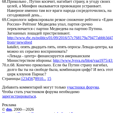
68.
Прикольно , Путин косячит, нагибает страну, в угоду своих
целей, а Минфин оказывается провокации устраивает.
Наверное именно там все враги народа сосредоточились, на
сегодняшний день...
69.
Социологи зафиксировали резкое снижение рейтинга «Еди
России» Рейтинг Медведева упал, партия срочно
переключается с партии Медведева на партию Путина.
Загнанных лошадей пристреливают.
http://www.rbc.ru/politics/01/09/2016/57c768179a79477abbb3d4
from=newsfeed
katalict, опять двадцать пять, опять опросы Левада-центра, ка
можно их серьезно воспринимать?
«Левада - центр» финансируется американским
Министерством обороны:
http://www.lysva.ru/blog/vaa1975/43
70.
п.68. Конечно прикольно. Если бы Путин страну нагибал,
долго бы ты на свободе была, комбинация цифр? И весь этот
цирк клоунов Парнас?
Страницы:
1
2
3
4
5
6
7
8
9
10
...
15
Добавить комментарий могут только
участники форума
.
Чтобы стать участником форума необходимо
зарегистрироваться
.
Реклама
©
dm
, 2000—2026