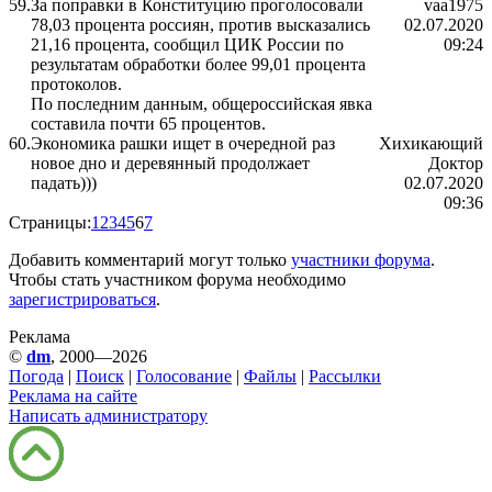
59.
За поправки в Конституцию проголосовали
vaa1975
78,03 процента россиян, против высказались
02.07.2020
21,16 процента, сообщил ЦИК России по
09:24
результатам обработки более 99,01 процента
протоколов.
По последним данным, общероссийская явка
составила почти 65 процентов.
60.
Экономика рашки ищет в очередной раз
Хихикающий
новое дно и деревянный продолжает
Доктор
падать)))
02.07.2020
09:36
Страницы:
1
2
3
4
5
6
7
Добавить комментарий могут только
участники форума
.
Чтобы стать участником форума необходимо
зарегистрироваться
.
Реклама
©
dm
, 2000—2026
Погода
|
Поиск
|
Голосование
|
Файлы
|
Рассылки
Реклама на сайте
Написать администратору