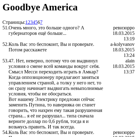
Goodbye America
Страницы:
1
2
3
4
5
6
7
51.
Очень много, это больше одного? А
ревизорро
губернаторов ещё больше...
18.03.2015
13:19
52.
Коль Вас это беспокоит, Вы и проверьте.
a-kolyvanov
Потом расскажете
18.03.2015
13:24
53.
47. Нет, неверно, потому что он выдвинул
alain
условия о смене всей команды вокруг себя.
18.03.2015
Смысл Месси переходить играть в Амкар?
13:37
Когда оппозиционеру предлагают заняться
управлением страной, а толку у него нет, то
он сразу начинает выдвигать невыполнимые
условия, чтобы не обосраться.
Вот нашему Электрику предложи сейчас
заменить Путина, то наверняка он станет
говорить, что нахрен ему такая разрушенная
страна... я её не разрушал... типа сначала
верните доллар по 0,6 рубля, тогда я и
возьмусь править. И так всегда.
54.
Коль Вас это беспокоит, Вы и проверьте.
ревизорро