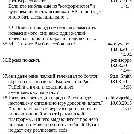
Потом расскажете
18.03.2015
Если кто-нибудь ещё из "комформистов" в
14:14
будущем посмеет критиковать ЕР, то он будет
мною бит, здесь, прилюдно...
---
53. Никто и никогда не позволит заменить
незаменимого, они даже один жалкий
телеканал то боятся обратно подключить...
55.
54. Так кого Вы бить собрались?
a-kolyvanov
18.03.2015
14:24
56.
Время покажет...
ревизорро
18.03.2015
14:59
57.
они даже один жалкий телеканал то боятся
Stan_Smith
обратно подключить...
Вы ведь про Раша
18.03.2015
ТуДей в англии и соединённых
15:08
американских шарагах ?
58.
Назовите, хоть один город в России, где
cdbljvsqerhjg
настоящему оппозиционеру доверили власть?
18.03.2015
Хэлпыч, ну вот в Е-бурге второй год рулит
19:57
оппозиционный мэр от Гражданской
платформы. Ничего выдающегося про него
не слышно. Наверное опять злобный Путин
не дает ему реализовать себя.