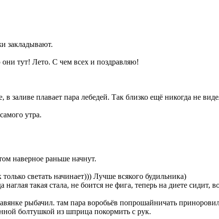
жи закладывают.
о они тут! Лето. С чем всех и поздравляю!
 в заливе плавает пара лебедей. Так близко ещё никогда не виде
самого утра.
етом наверное раньше начнут.
 только светать начинает))) Лучше всякого будильника)
наглая такая стала, не боится не фига, теперь на диете сидит, в
Травянке рыбачил. там пара воробьёв попрошайничать принорови
анной болтушкой из шприца покормить с рук.