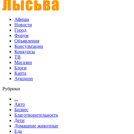
Афиша
Новости
Город
Форум
Объявления
Консультации
Конкурсы
ТВ
Магазин
Блоги
Карта
Аукцион
Рубрики
...
Авто
Бизнес
Благотворительность
Дети
Домашние животные
Еда