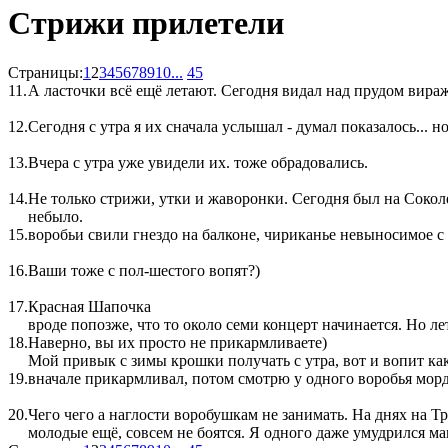
Стрижи прилетели
Страницы:
1
2
3
4
5
6
7
8
9
10
...
45
11.
А ласточки всё ещё летают. Сегодня видал над прудом вира
12.
Сегодня с утра я их сначала услышал - думал показалось... н
13.
Вчера с утра уже увидели их. тоже обрадовались.
14.
Не только стрижи, утки и жаворонки. Сегодня был на Соколе,
небыло.
15.
воробьи свили гнездо на балконе, чириканье невыносимое с 
16.
Ваши тоже с пол-шестого вопят?)
17.
Красная Шапочка
вроде попозже, что то около семи концерт начинается. Но л
18.
Наверно, вы их просто не прикармливаете)
Мой привык с зимы крошки получать с утра, вот и вопит как
19.
вначале прикармливал, потом смотрю у одного воробья морда 
20.
Чего чего а наглости воробушкам не занимать. На днях на 
молодые ещё, совсем не боятся. Я одного даже умудрился м