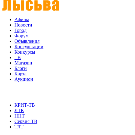
Афиша
Новости
Город
Форум
Объявления
Консультации
Конкурсы
ТВ
Магазин
Блоги
Карта
Аукцион
КРИТ-ТВ
ЛТК
ННТ
Сервис-ТВ
ТЛТ