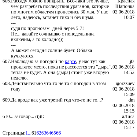
606.
Рассаду можно прикрыть. Всё-таки это лучше,
Красная
чем разгребать последствия ураганов, которые
Шапочка
по многим областям пронеслись 30 мая. У нас
02.06.2018
лето, надеюсь, встанет тихо и без шума.
10:07
---
судя по прогнозам -дней через 5-7!
Не... давайте солнышко с понедельника
включим, а то холодно)))
---
А может сегодня солнце будет. Облака
кучкуются.
607.
Наблюдаю за погодой по
карте
, у нас тут как
jfa
проклятое место, пока не рассосется эта "дыра",
02.06.2018
тепла не будет. А она (дыра) стоит уже вторую
14:52
неделю.
608.
Действительно что-то не то с погодой в этом
igorzzuev
году
02.06.2018
15:09
609.
Да вроде как уже третий год что-то не то...?
dm
02.06.2018
15:15
610.
...заговор...?)))D
аЛиса
02.06.2018
15:17
Страницы:
1
...
61
62
63
64
65
66