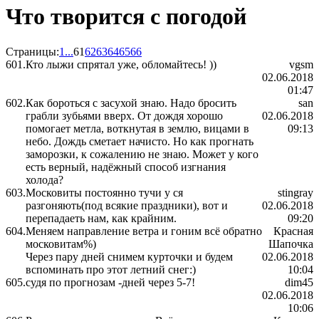
Что творится с погодой
Страницы:
1
...
61
62
63
64
65
66
601.
Кто лыжи спрятал уже, обломайтесь! ))
vgsm
02.06.2018
01:47
602.
Как бороться с засухой знаю. Надо бросить
san
грабли зубьями вверх. От дождя хорошо
02.06.2018
помогает метла, воткнутая в землю, вицами в
09:13
небо. Дождь сметает начисто. Но как прогнать
заморозки, к сожалению не знаю. Может у кого
есть верный, надёжный способ изгнания
холода?
603.
Московиты постоянно тучи у ся
stingray
разгоняють(под всякие праздники), вот и
02.06.2018
перепадаеть нам, как крайним.
09:20
604.
Меняем направление ветра и гоним всё обратно
Красная
московитам%)
Шапочка
Через пару дней снимем курточки и будем
02.06.2018
вспоминать про этот летний снег:)
10:04
605.
судя по прогнозам -дней через 5-7!
dim45
02.06.2018
10:06