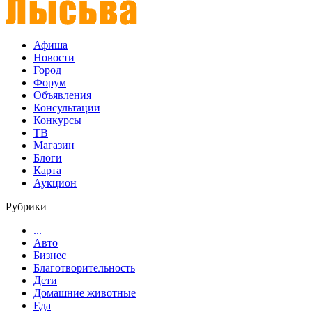
Афиша
Новости
Город
Форум
Объявления
Консультации
Конкурсы
ТВ
Магазин
Блоги
Карта
Аукцион
Рубрики
...
Авто
Бизнес
Благотворительность
Дети
Домашние животные
Еда