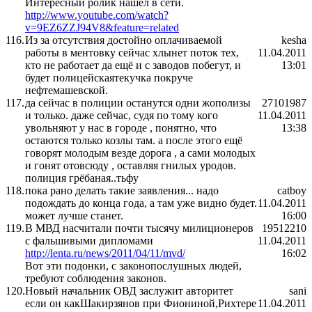
Интересный ролик нашел в сети.
http://www.youtube.com/watch?
v=9EZ6ZZJ94V8&feature=related
116.
Из за отсутствия достойно оплачиваемой
kesha
работы в ментовку сейчас хлынет поток тех,
11.04.2011
кто не работает да ещё и с заводов побегут, и
13:01
будет полицейскаятекучка покруче
нефтемашевской.
117.
да сейчас в полиции останутся одни жополизы
27101987
и только. даже сейчас, судя по тому кого
11.04.2011
увольняют у нас в городе , понятно, что
13:38
остаются только козлы там. а после этого ещё
говорят молодым везде дорога , а сами молодых
и гонят отовсюду , оставляя гнилых уродов.
полиция грёбаная..тьфу
118.
пока рано делать такие заявления... надо
catboy
подождать до конца года, а там уже видно будет.
11.04.2011
может лучше станет.
16:00
119.
В МВД насчитали почти тысячу милиционеров
19512210
с фальшивыми дипломами
11.04.2011
http://lenta.ru/news/2011/04/11/mvd/
16:02
Вот эти подонки, с законопослушных людей,
требуют соблюдения законов.
120.
Новый начальник ОВД заслужит авторитет
sani
если он какШакирзянов при Фиониной,Рихтере
11.04.2011