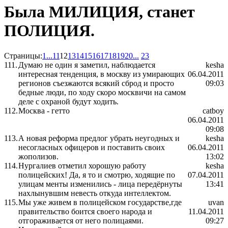
Была МИЛИЦИЯ, станет
ПОЛИЦИЯ.
Страницы:
1
...
11
12
13
14
15
16
17
18
19
20
...
23
111.
Думаю не один я заметил, наблюдается
kesha
интересная тенденция, в москву из умирающих
06.04.2011
регионов съезжаются всякий сброд и просто
09:03
бедные люди, по ходу скоро москвичи на самом
деле с охраной будут ходить.
112.
Москва - гетто
catboy
06.04.2011
09:08
113.
А новая реформа предлог убрать неугодных и
kesha
несогласных офицеров и поставить своих
06.04.2011
жополизов.
13:02
114.
Нургалиев отметил хорошую работу
kesha
полицейских! Да, я то и смотрю, ходящие по
07.04.2011
улицам менты изменились - лица передёрнуты
13:41
нахлынувшим невесть откуда интеллектом.
115.
Мы уже живем в полицейском государстве,где
uvan
правительство боится своего народа и
11.04.2011
отгораживается от него полицаями.
09:27