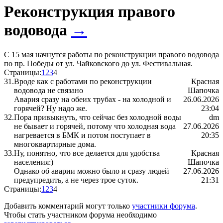
Реконструкция правого
водовода
→
С 15 мая начнутся работы по реконструкции правого водовода
по пр. Победы от ул. Чайковского до ул. Фестивальная.
Страницы:
1
2
3
4
31.
Вроде как с работами по реконструкции
Красная
водовода не связано
Шапочка
Авария сразу на обеих трубах - на холодной и
26.06.2026
горячей? Ну надо же.
23:04
32.
Пора привыкнуть, что сейчас без холодной воды
dm
не бывает и горячей, потому что холодная вода
27.06.2026
нагревается в БМК и потом поступает в
20:35
многоквартирные дома.
33.
Ну, понятно, что все делается для удобства
Красная
населения:)
Шапочка
Однако об аварии можно было и сразу людей
27.06.2026
предупредить, а не через трое суток.
21:31
Страницы:
1
2
3
4
Добавить комментарий могут только
участники форума
.
Чтобы стать участником форума необходимо