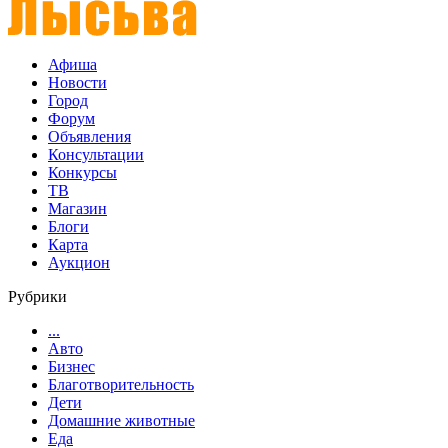
Афиша
Новости
Город
Форум
Объявления
Консультации
Конкурсы
ТВ
Магазин
Блоги
Карта
Аукцион
Рубрики
...
Авто
Бизнес
Благотворительность
Дети
Домашние животные
Еда