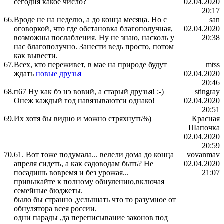
сегодня какое число?
02.04.2020
20:17
66.
Вроде не на неделю, а до конца месяца. Но с
san
оговоркой, что где обстановка благополучная,
02.04.2020
возможны послабления. Ну не знаю, насколь у
20:38
нас благополучно. Занести ведь просто, потом
как вывести.
67.
Всех, кто переживет, в мае на природе будут
mtss
ждать
новые друзья
02.04.2020
20:46
68.
п67 Ну как бэ нэ вовий, а старый друзья! :-)
stingray
Онеж каждый год навязываютси однако!
02.04.2020
20:51
69.
Их хотя бы видно и можно стряхнуть%)
Красная
Шапочка
02.04.2020
20:59
70.
61. Вот тоже подумала... велели дома до конца
vovanmav
апреля сидеть, а как садоводам быть? Не
02.04.2020
посадишь вовремя и без урожая...
21:07
привыкайте к полному обнулению,включая
семейные бюджеты.
было бы странно ,услышать что то разумное от
обнулятора всея россии.
одни парады ,да переписывание законов под