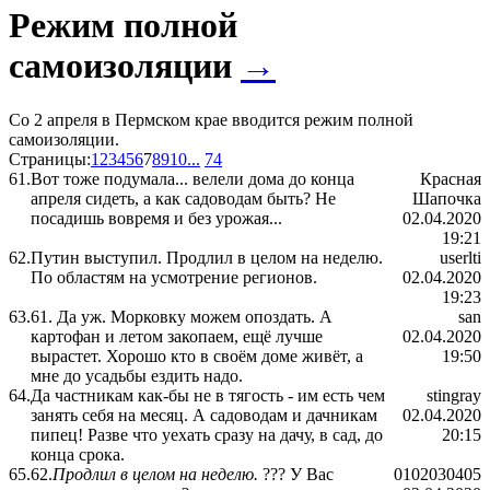
Режим полной
самоизоляции
→
Со 2 апреля в Пермском крае вводится режим полной
самоизоляции.
Страницы:
1
2
3
4
5
6
7
8
9
10
...
74
61.
Вот тоже подумала... велели дома до конца
Красная
апреля сидеть, а как садоводам быть? Не
Шапочка
посадишь вовремя и без урожая...
02.04.2020
19:21
62.
Путин выступил. Продлил в целом на неделю.
userlti
По областям на усмотрение регионов.
02.04.2020
19:23
63.
61. Да уж. Морковку можем опоздать. А
san
картофан и летом закопаем, ещё лучше
02.04.2020
вырастет. Хорошо кто в своём доме живёт, а
19:50
мне до усадьбы ездить надо.
64.
Да частникам как-бы не в тягость - им есть чем
stingray
занять себя на месяц. А садоводам и дачникам
02.04.2020
пипец! Разве что уехать сразу на дачу, в сад, до
20:15
конца срока.
65.
62.
Продлил в целом на неделю.
??? У Вас
0102030405