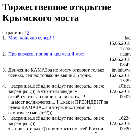
Торжественное открытие
Крымского моста
Страницы:
1
2
1.
Мост конечно супер!!!
lad
15.05.2018
17:58
2.
Про кизяков, попов и крымский мост
naum
16.05.2018
08:45
3.
Движение КАМАЗоа по мосту откроют только
invinitivw
осенью, сейчас только не выше 3,5 тонн.
16.05.2018
13:29
4.
...засранцы..всё адно найдут где насрать...онеж
аЛиса
засранцы...)))..а что этим злыдням
17.05.2018
остаётся..только шипеть и визжать...!!!
00:05
...а мост великолепен...!!!...как и ПРЕЗИДЕНТ за
рулём КАМАЗА...а интересно...трамп на
самосвале смогёт??)))
5.
...засранцы..всё адно найдут где насрать...онеж
16234
засранцы...)))
17.05.2018
ты про которых ?)) про тех кто по всей России
00:20