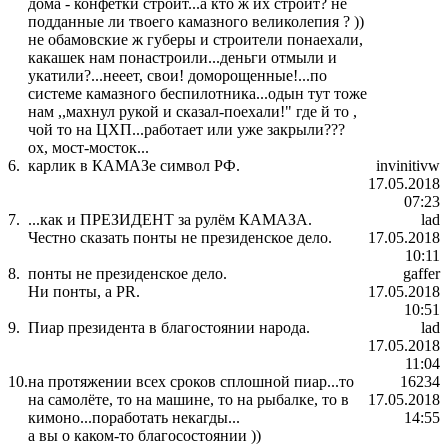
дома - конфетки строит...а кто ж их строит? не
подданные ли твоего камазного великолепия ? ))
не обамовские ж губеры и строители понаехали,
какашек нам понастроили...деньги отмыли и
укатили?...нееет, свои! доморощенные!...по
системе камазного беспилотника...одын тут тоже
нам ,,махнул рукой и сказал-поехали!" где й то ,
чой то на ЦХП...работает или уже закрыли???
ох, мост-мосток...
6.
карлик в КАМАЗе символ РФ.
invinitivw
17.05.2018
07:23
7.
...как и ПРЕЗИДЕНТ за рулём КАМАЗА.
lad
Честно сказать понты не президенское дело.
17.05.2018
10:11
8.
понты не президенское дело.
gaffer
Ни понты, а PR.
17.05.2018
10:51
9.
Пиар президента в благостоянии народа.
lad
17.05.2018
11:04
10.
на протяжении всех сроков сплошной пиар...то
16234
на самолёте, то на машине, то на рыбалке, то в
17.05.2018
кимоно...поработать некагды...
14:55
а вы о каком-то благосостоянии ))