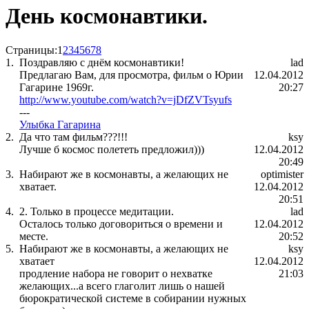
День космонавтики.
Страницы:
1
2
3
4
5
6
7
8
1.
Поздравляю с днём космонавтики!
lad
Предлагаю Вам, для просмотра, фильм о Юрии
12.04.2012
Гагарине 1969г.
20:27
http://www.youtube.com/watch?v=jDfZVTsyufs
---
Улыбка Гагарина
2.
Да что там фильм???!!!
ksy
Лучше б космос полететь предложил)))
12.04.2012
20:49
3.
Набирают же в космонавты, а желающих не
optimister
хватает.
12.04.2012
20:51
4.
2. Только в процессе медитации.
lad
Осталось только договориться о времени и
12.04.2012
месте.
20:52
5.
Набирают же в космонавты, а желающих не
ksy
хватает
12.04.2012
продление набора не говорит о нехватке
21:03
желающих...а всего глаголит лишь о нашей
бюрократической системе в собирании нужных