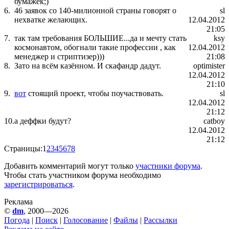
бумажек;)
6.
46 заявок со 140-милионной страны говорят о
sl
нехватке желающих.
12.04.2012
21:05
7.
так там требования БОЛЬШИЕ...да и мечту стать
ksy
космонавтом, обогнали такие профессии , как
12.04.2012
менеджер и стриптизер)))
21:08
8.
Зато на всём казённом. И скафандр дадут.
optimister
12.04.2012
21:10
9.
вот
стоящий проект, чтобы поучаствовать.
sl
12.04.2012
21:12
10.
а деффки будут?
catboy
12.04.2012
21:12
Страницы:
1
2
3
4
5
6
7
8
Добавить комментарий могут только
участники форума
.
Чтобы стать участником форума необходимо
зарегистрироваться
.
Реклама
©
dm
, 2000—2026
Погода
|
Поиск
|
Голосование
|
Файлы
|
Рассылки