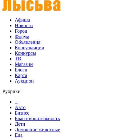
Афиша
Новости
Город
Форум
Объявления
Консультации
Конкурсы
ТВ
Магазин
Блоги
Карта
Аукцион
Рубрики
...
Авто
Бизнес
Благотворительность
Дети
Домашние животные
Еда