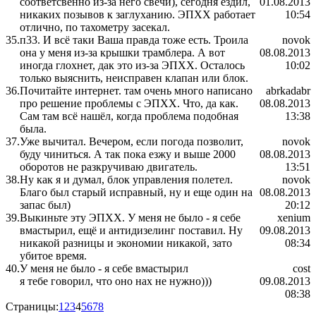
соответсвенно из-за него свечи), сегодня ездил,
01.08.2013
никаких позывов к заглуханию. ЭПХХ работает
10:54
отлично, по тахометру засекал.
35.
п33. И всё таки Ваша правда тоже есть. Троила
novok
она у меня из-за крышки трамблера. А вот
08.08.2013
иногда глохнет, дак это из-за ЭПХХ. Осталось
10:02
только выяснить, неисправен клапан или блок.
36.
Почитайте интернет. там очень много написано
abrkadabr
про решение проблемы с ЭПХХ. Что, да как.
08.08.2013
Сам там всё нашёл, когда проблема подобная
13:38
была.
37.
Уже вычитал. Вечером, если погода позволит,
novok
буду чиниться. А так пока езжу и выше 2000
08.08.2013
оборотов не разкручиваю двигатель.
13:51
38.
Ну как я и думал, блок управления полетел.
novok
Благо был старый исправный, ну и еще один на
08.08.2013
запас был)
20:12
39.
Выкиньте эту ЭПХХ. У меня не было - я себе
xenium
вмастырил, ещё и антидизелинг поставил. Ну
09.08.2013
никакой разницы и экономии никакой, зато
08:34
убитое время.
40.
У меня не было - я себе вмастырил
cost
я тебе говорил, что оно нах не нужно)))
09.08.2013
08:38
Страницы:
1
2
3
4
5
6
7
8