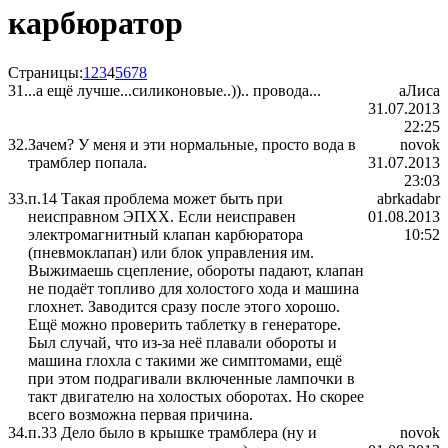
карбюратор
Страницы:
1
2
3
4
5
6
7
8
31.
..а ещё лучше...силиконовые..)).. провода...
аЛиса
31.07.2013
22:25
32.
Зачем? У меня и эти нормальные, просто вода в
novok
трамблер попала.
31.07.2013
23:03
33.
п.14 Такая проблема может быть при
abrkadabr
неисправном ЭПХХ. Если неисправен
01.08.2013
электромагнитный клапан карбюратора
10:52
(пневмоклапан) или блок управления им.
Выжимаешь сцепление, обороты падают, клапан
не подаёт топливо для холостого хода и машина
глохнет. Заводится сразу после этого хорошо.
Ещё можно проверить таблетку в генераторе.
Был случай, что из-за неё плавали обороты и
машина глохла с такими же симптомами, ещё
при этом подрагивали включенные лампочки в
такт двигателю на холостых оборотах. Но скорее
всего возможна первая причина.
34.
п.33 Дело было в крышке трамблера (ну и
novok