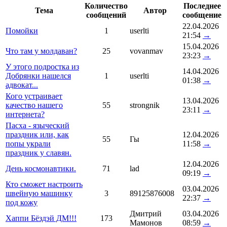
Количество
Последнее
Тема
Автор
сообщений
сообщение
22.04.2026
Помойки
1
userlti
21:54
→
15.04.2026
Что там у молдаван?
25
vovanmav
23:23
→
У этого подростка из
14.04.2026
Добрянки нашелся
1
userlti
01:38
→
адвокат...
Кого устраивает
13.04.2026
качество нашего
55
strongnik
23:11
→
интернета?
Пасха - языческий
праздник или, как
12.04.2026
55
Гы
попы украли
11:58
→
праздник у славян.
12.04.2026
День космонавтики.
71
lad
09:19
→
Кто сможет настроить
03.04.2026
швейную машинку
3
89125876008
22:37
→
под кожу
Дмитрий
03.04.2026
Хаппи Бёздэй ДМ!!!
173
Мамонов
08:59
→