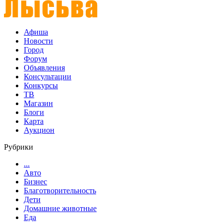
Афиша
Новости
Город
Форум
Объявления
Консультации
Конкурсы
ТВ
Магазин
Блоги
Карта
Аукцион
Рубрики
...
Авто
Бизнес
Благотворительность
Дети
Домашние животные
Еда