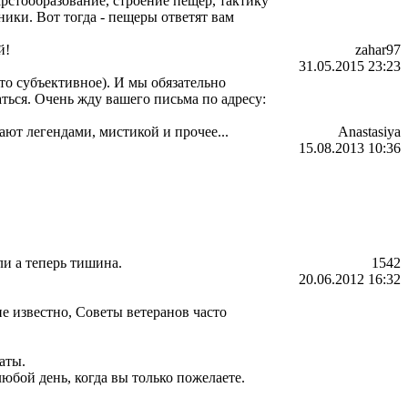
арстообразование, строение пещер, тактику
ики. Вот тогда - пещеры ответят вам
й!
zahar97
31.05.2015 23:23
то субъективное). И мы обязательно
ться. Очень жду вашего письма по адресу:
ают легендами, мистикой и прочее...
Anastasiya
15.08.2013 10:36
ли а теперь тишина.
1542
20.06.2012 16:32
е известно, Советы ветеранов часто
аты.
любой день, когда вы только пожелаете.