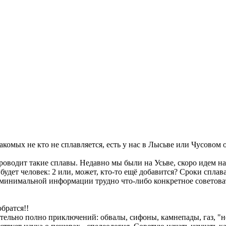
знакомых не кто не сплавляется, есть у нас в Лысьве или Чусово
роводит такие сплавы. Недавно мы были на Усьве, скоро идем н
удет человек: 2 или, может, кто-то ещё добавится? Сроки сплав
з минимальной информации трудно что-либо конкретное советов
братся!!
вительно полно приключений: обвалы, сифоны, камнепады, газ, 