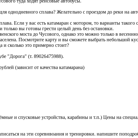
усового туда ходят рейсовые автобусы.
ля однодневного сплава? Желательно с проездом до реки на авт
лава. Если у вас есть катамаран с мотором, то варианты такого 
и только вы готовы грести целый день без остановки.
енского моста до Чусового, однако это можно только в весенню
аселена. Посмотрите карту и вы сможете выбрать небольшой кус
а и сколько это примерно стоит?
бе "Дорога" (т. 89026475988).
 рублей (зависит от качества катамарана)
мные и спусковые устройства, карабины и т.п.) Цены на специ
записаться на эти соревнвоания и тренировки. напишите поподроб