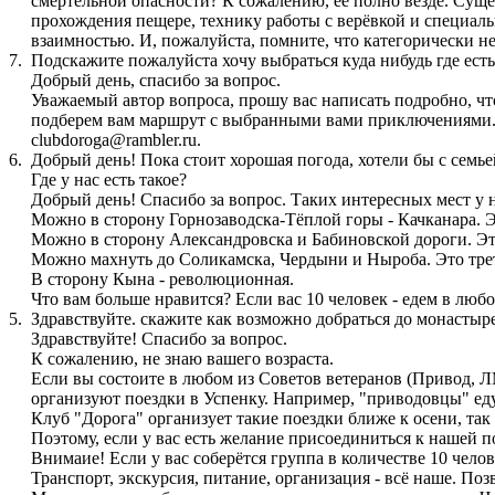
смертельной опасности? К сожалению, её полно везде. Сущес
прохождения пещере, технику работы с верёвкой и специаль
взаимностью. И, пожалуйста, помните, что категорически н
7.
Подскажите пожалуйста хочу выбраться куда нибудь где ест
Добрый день, спасибо за вопрос.
Уважаемый автор вопроса, прошу вас написать подробно, чт
подберем вам маршрут с выбранными вами приключениями. Та
clubdoroga@rambler.ru.
6.
Добрый день! Пока стоит хорошая погода, хотели бы с семьей
Где у нас есть такое?
Добрый день! Спасибо за вопрос. Таких интересных мест у н
Можно в сторону Горнозаводска-Тёплой горы - Качканара. Э
Можно в сторону Александровска и Бабиновской дороги. Это
Можно махнуть до Соликамска, Чердыни и Ныроба. Это трет
В сторону Кына - революционная.
Что вам больше нравится? Если вас 10 человек - едем в любо
5.
Здравствуйте. скажите как возможно добраться до монастыре
Здравствуйте! Спасибо за вопрос.
К сожалению, не знаю вашего возраста.
Если вы состоите в любом из Советов ветеранов (Привод, ЛМ
организуют поездки в Успенку. Например, "приводовцы" еду
Клуб "Дорога" организует такие поездки ближе к осени, так
Поэтому, если у вас есть желание присоединиться к нашей по
Внимаие! Если у вас соберётся группа в количестве 10 чело
Транспорт, экскурсия, питание, организация - всё наше. По