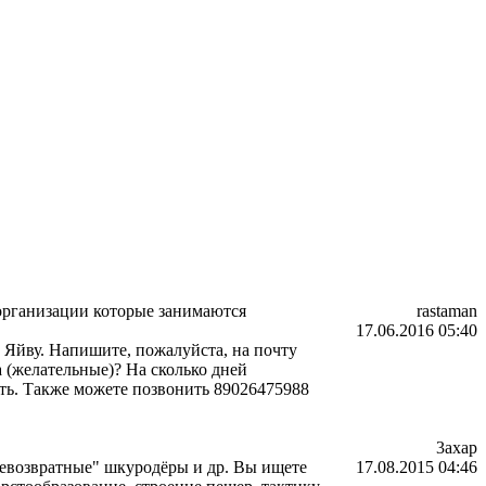
м организации которые занимаются
rastaman
17.06.2016 05:40
а Яйву. Напишите, пожалуйста, на почту
а (желательные)? На сколько дней
ать. Также можете позвонить 89026475988
3axap
"невозвратные" шкуродёры и др. Вы ищете
17.08.2015 04:46