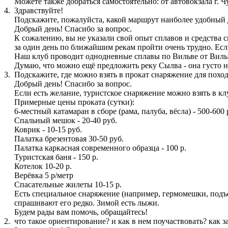
Можете также добраться самостоятельно: от автовокзала г. Ч
4.
Здравствуйте!
Подскажите, пожалуйста, какой маршрут наиболее удобный д
Добрый день! Спасибо за вопрос.
К сожалению, вы не указали свой опыт сплавов и средства сп
за один день по ближайшим рекам пройти очень трудно. Есл
Наш клуб проводит однодневные сплавы по Вильве от Вильв
Думаю, что можно ещё предложить реку Сылва - она густо н
3.
Подскажите, где можно взять в прокат снаряжение для поход
Добрый день! Спасибо за вопрос.
Если есть желание, туристское снаряжение можно взять в клу
Примерные цены проката (сутки):
6-местный катамаран в сборе (рама, палуба, вёсла) - 500-600
Спальный мешок - 20-40 руб.
Коврик - 10-15 руб.
Палатка брезентовая 30-50 руб.
Палатка каркасная современного образца - 100 р.
Туристская баня - 150 р.
Котелок 10-20 р.
Верёвка 5 р/метр
Спасательные жилеты 10-15 р.
Есть специальное снаряжение (например, гермомешки, подъё
спрашивают его редко. Зимой есть лыжи.
Будем рады вам помочь, обращайтесь!
2.
что такое ориентирование? и как в нем поучаствовать? как 