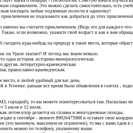
твует наука о пещерах - спелеология. Советую начать изучать к
ным снаряжением. Это можно сделать самостоятельно, есть учебн
ельзя посещать любые подземные полости в одиночку!
ь приключения не подскажите как добраться до этих приключени
о именно вы считаете приключением. (Ведь это для каждого что-
кже, если возможно, укажите свой возраст и как к вам обраща
 съездить куда-нибудь на природу в такие места, которые обраст
ас на Урале хватает! И легенд мы знаем немало.
то одна история, историко-минералогическая.
 другая, литературно-краеведческая.
ья, православно-краеведческая.
е место, в любой удобный для вас день.
й в Успенке. раньше все время были объявления в газетах , ходи
З, городкой), то вы можете поинтересоваться там. Насколько мн
т 5 июля и 12 июля.
 как летом упор делается на сплавы и многодневные походы.
ездке в сентябре - звоните 89026475988 и оставьте свои координ
век (это минимум, максимум не ограничен), то мы с вами едем в 
звонить можно по телефону, указанному выше.