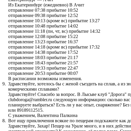
Из Екатеринбург (ежедневно) В Ачит
отправление 07:38 прибытие 10:52
отправление 09:38 прибытие 12:52
отправление 10:13 (кроме вс) прибытие 13:27
отправление 10:48 прибытие 14:02
отправление 11:18 (пн, чт, вс) прибытие 14:32
отправление 12:08 прибытие 15:22
отправление 13:23 прибытие 16:37
отправление 14:18 (кроме вс) прибытие 17:32
отправление 14:38 прибытие 17:52
отправление 18:03 прибытие 21:17
отправление 18:43 прибытие 21:57
отправление 19:33 прибытие 22:47
отправление 20:53 прибытие 00:07
В расписании возможны изменения.
9.
Здравствуйте, хотелось бы с женой съездить на сплав, а из 
комерческими сплавами?
Здравствуйте! Спасибо за вопрос. В Лысьве клуб "Дорога" п
clubdoroga@rambler.ru следующую информацию: сколько вас б
планируете выбраться? Есть ли у вас опыт, снаряжение? Бе
или 89189112515.
С уважением, Валентина Палкина
8.
Вот ищу приключения всякие по пещерам подскажите как до
Здравствуйте, Захар! Пещер на Урале много, и в них дейст